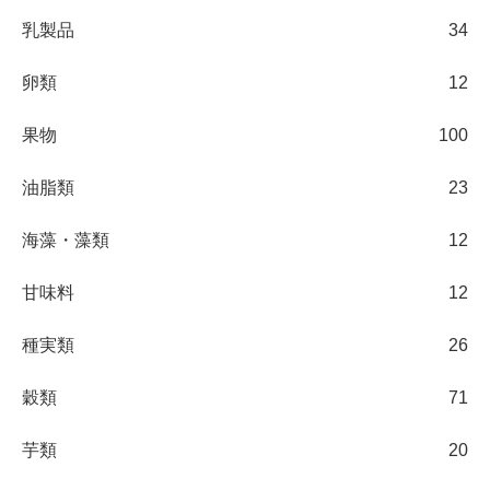
乳製品
34
卵類
12
果物
100
油脂類
23
海藻・藻類
12
甘味料
12
種実類
26
穀類
71
芋類
20