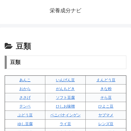
栄養成分ナビ
豆類
豆類
あんこ
いんげん豆
えんどう豆
おから
がんもどき
きな粉
ささげ
ソフト豆腐
そら豆
テンペ
ひしお味噌
ひよこ豆
ぶどう豆
ベニバナインゲン
ヤブマメ
ゆし豆腐
ライ豆
レンズ豆