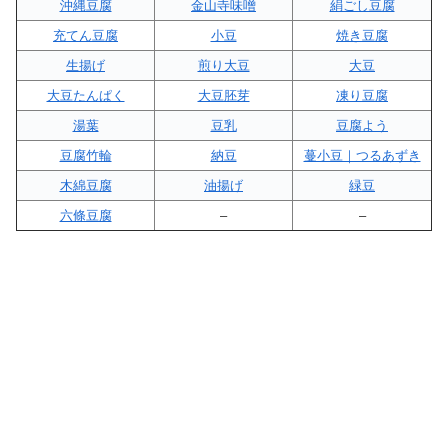
沖縄豆腐
金山寺味噌
絹ごし豆腐
充てん豆腐
小豆
焼き豆腐
生揚げ
煎り大豆
大豆
大豆たんぱく
大豆胚芽
凍り豆腐
湯葉
豆乳
豆腐よう
豆腐竹輪
納豆
蔓小豆｜つるあずき
木綿豆腐
油揚げ
緑豆
六條豆腐
–
–