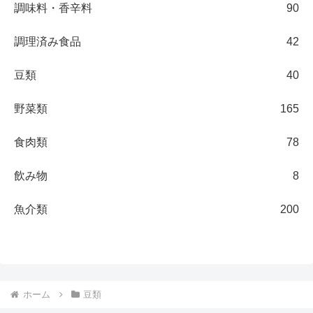
調味料・香辛料
90
調理済み食品
42
豆類
40
野菜類
165
食肉類
78
飲み物
8
魚介類
200
ホーム
豆類