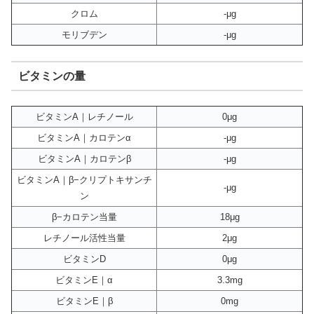
クロム
-μg
モリブデン
-μg
ビタミンの量
ビタミンA｜レチノール
0μg
ビタミンA｜カロテンα
-μg
ビタミンA｜カロテンβ
-μg
ビタミンA｜β−クリプトキサンチ
-μg
ン
β−カロテン当量
18μg
レチノール活性当量
2μg
ビタミンD
0μg
ビタミンE｜α
3.3mg
ビタミンE｜β
0mg