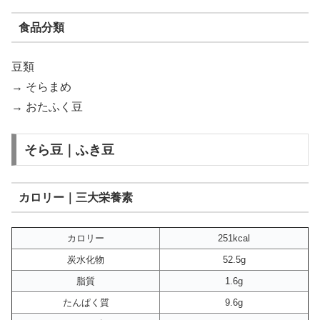
食品分類
豆類
→ そらまめ
→ おたふく豆
そら豆｜ふき豆
カロリー｜三大栄養素
カロリー
251kcal
炭水化物
52.5g
脂質
1.6g
たんぱく質
9.6g