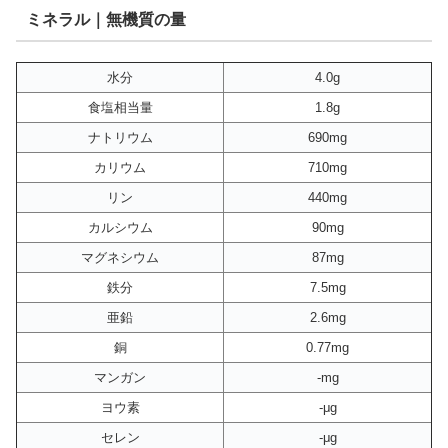
ミネラル｜無機質の量
水分
4.0g
食塩相当量
1.8g
ナトリウム
690mg
カリウム
710mg
リン
440mg
カルシウム
90mg
マグネシウム
87mg
鉄分
7.5mg
亜鉛
2.6mg
銅
0.77mg
マンガン
-mg
ヨウ素
-μg
セレン
-μg