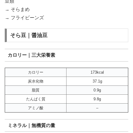
豆類
→ そらまめ
→ フライビーンズ
そら豆｜醤油豆
カロリー｜三大栄養素
カロリー
173kcal
炭水化物
37.1g
脂質
0.9g
たんぱく質
9.8g
アミノ酸
–
ミネラル｜無機質の量