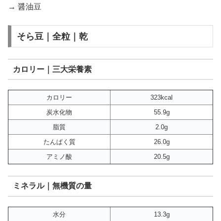
→ 醤油豆
そら豆｜全粒｜乾
カロリー｜三大栄養素
カロリー
323kcal
炭水化物
55.9g
脂質
2.0g
たんぱく質
26.0g
アミノ酸
20.5g
ミネラル｜無機質の量
水分
13.3g