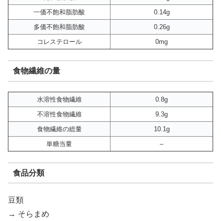
一価不飽和脂肪酸
0.14g
多価不飽和脂肪酸
0.26g
コレステロール
0mg
食物繊維の量
水溶性食物繊維
0.8g
不溶性食物繊維
9.3g
食物繊維の総量
10.1g
単糖当量
–
食品分類
豆類
→ そらまめ