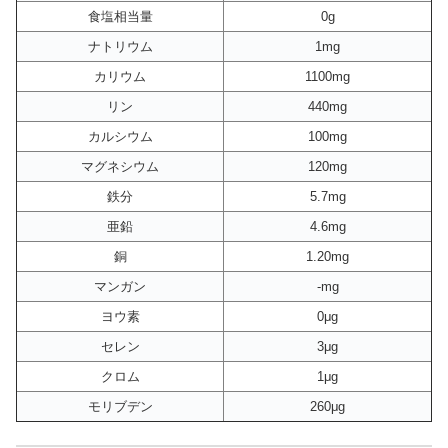
食塩相当量
0g
ナトリウム
1mg
カリウム
1100mg
リン
440mg
カルシウム
100mg
マグネシウム
120mg
鉄分
5.7mg
亜鉛
4.6mg
銅
1.20mg
マンガン
-mg
ヨウ素
0μg
セレン
3μg
クロム
1μg
モリブデン
260μg