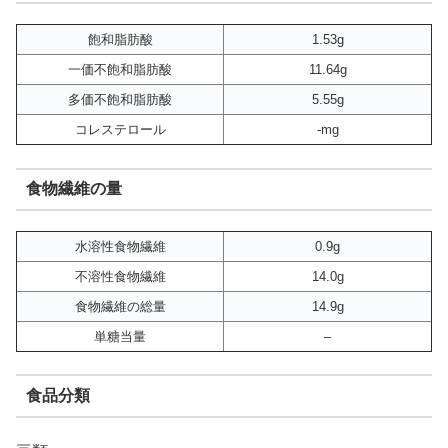
飽和脂肪酸
1.53g
一価不飽和脂肪酸
11.64g
多価不飽和脂肪酸
5.55g
コレステロール
-mg
食物繊維の量
水溶性食物繊維
0.9g
不溶性食物繊維
14.0g
食物繊維の総量
14.9g
単糖当量
–
食品分類