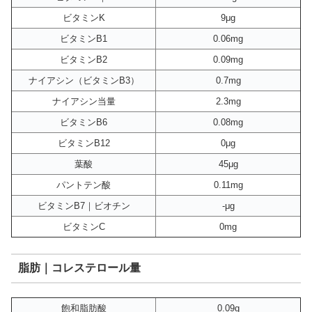
ビタミンK
9μg
ビタミンB1
0.06mg
ビタミンB2
0.09mg
ナイアシン（ビタミンB3）
0.7mg
ナイアシン当量
2.3mg
ビタミンB6
0.08mg
ビタミンB12
0μg
葉酸
45μg
パントテン酸
0.11mg
ビタミンB7｜ビオチン
-μg
ビタミンC
0mg
脂肪｜コレステロール量
飽和脂肪酸
0.09g