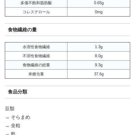
多価不飽和脂肪酸
0.65g
コレステロール
0mg
食物繊維の量
水溶性食物繊維
1.3g
不溶性食物繊維
8.0g
食物繊維の総量
9.3g
単糖当量
37.6g
食品分類
豆類
→ そらまめ
→ 全粒
→ 乾