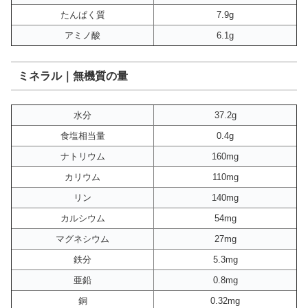
たんぱく質
7.9g
アミノ酸
6.1g
ミネラル｜無機質の量
水分
37.2g
食塩相当量
0.4g
ナトリウム
160mg
カリウム
110mg
リン
140mg
カルシウム
54mg
マグネシウム
27mg
鉄分
5.3mg
亜鉛
0.8mg
銅
0.32mg