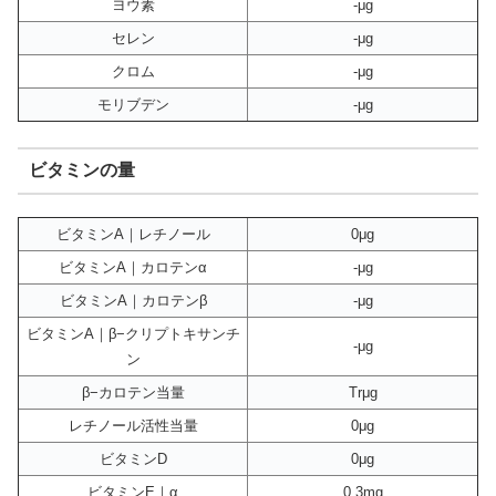
ヨウ素
-μg
セレン
-μg
クロム
-μg
モリブデン
-μg
ビタミンの量
ビタミンA｜レチノール
0μg
ビタミンA｜カロテンα
-μg
ビタミンA｜カロテンβ
-μg
ビタミンA｜β−クリプトキサンチ
-μg
ン
β−カロテン当量
Trμg
レチノール活性当量
0μg
ビタミンD
0μg
ビタミンE｜α
0.3mg