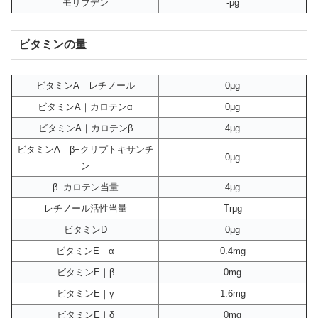
モリブデン
-μg
ビタミンの量
ビタミンA｜レチノール
0μg
ビタミンA｜カロテンα
0μg
ビタミンA｜カロテンβ
4μg
ビタミンA｜β−クリプトキサンチ
0μg
ン
β−カロテン当量
4μg
レチノール活性当量
Trμg
ビタミンD
0μg
ビタミンE｜α
0.4mg
ビタミンE｜β
0mg
ビタミンE｜γ
1.6mg
ビタミンE｜δ
0mg