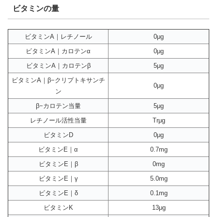
ビタミンの量
ビタミンA｜レチノール
0μg
ビタミンA｜カロテンα
0μg
ビタミンA｜カロテンβ
5μg
ビタミンA｜β−クリプトキサンチ
0μg
ン
β−カロテン当量
5μg
レチノール活性当量
Trμg
ビタミンD
0μg
ビタミンE｜α
0.7mg
ビタミンE｜β
0mg
ビタミンE｜γ
5.0mg
ビタミンE｜δ
0.1mg
ビタミンK
13μg