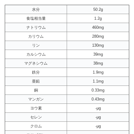
水分
50.2g
食塩相当量
1.2g
ナトリウム
460mg
カリウム
280mg
リン
130mg
カルシウム
39mg
マグネシウム
38mg
鉄分
1.9mg
亜鉛
1.1mg
銅
0.33mg
マンガン
0.43mg
ヨウ素
-μg
セレン
-μg
クロム
-μg