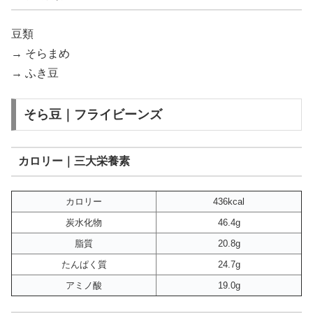
豆類
→ そらまめ
→ ふき豆
そら豆｜フライビーンズ
カロリー｜三大栄養素
カロリー
436kcal
炭水化物
46.4g
脂質
20.8g
たんぱく質
24.7g
アミノ酸
19.0g