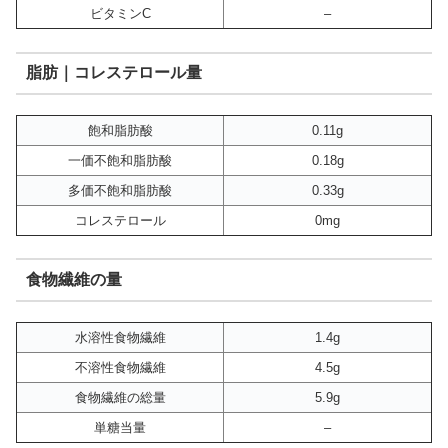
ビタミンC
–
脂肪｜コレステロール量
飽和脂肪酸
0.11g
一価不飽和脂肪酸
0.18g
多価不飽和脂肪酸
0.33g
コレステロール
0mg
食物繊維の量
水溶性食物繊維
1.4g
不溶性食物繊維
4.5g
食物繊維の総量
5.9g
単糖当量
–