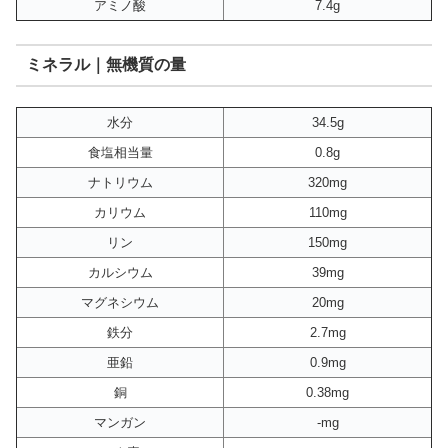
アミノ酸
7.4g
ミネラル｜無機質の量
水分
34.5g
食塩相当量
0.8g
ナトリウム
320mg
カリウム
110mg
リン
150mg
カルシウム
39mg
マグネシウム
20mg
鉄分
2.7mg
亜鉛
0.9mg
銅
0.38mg
マンガン
-mg