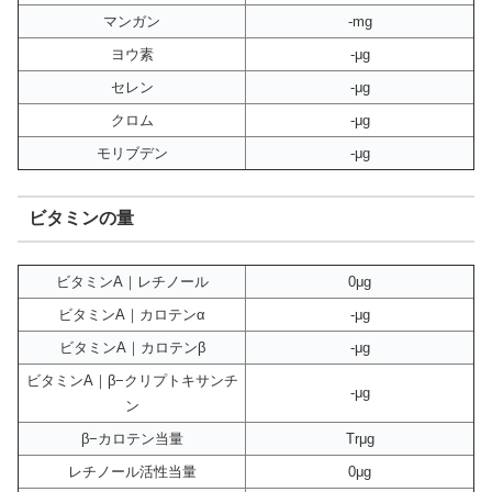
マンガン
-mg
ヨウ素
-μg
セレン
-μg
クロム
-μg
モリブデン
-μg
ビタミンの量
ビタミンA｜レチノール
0μg
ビタミンA｜カロテンα
-μg
ビタミンA｜カロテンβ
-μg
ビタミンA｜β−クリプトキサンチ
-μg
ン
β−カロテン当量
Trμg
レチノール活性当量
0μg