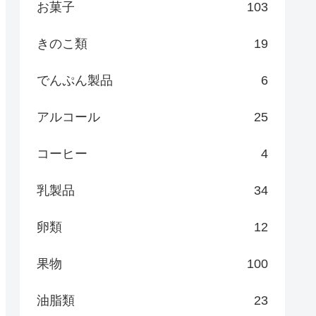
お菓子
103
きのこ類
19
でんぷん製品
6
アルコール
25
コーヒー
4
乳製品
34
卵類
12
果物
100
油脂類
23