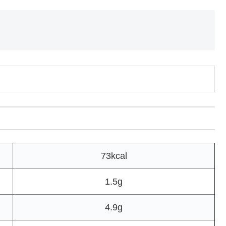
73kcal
1.5g
4.9g