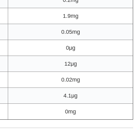
1.9mg
0.05mg
0μg
12μg
0.02mg
4.1μg
0mg