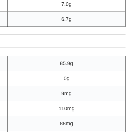
7.0g
6.7g
85.9g
0g
9mg
110mg
88mg