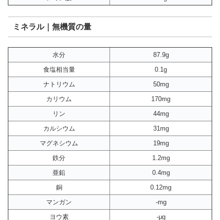
ミネラル｜無機質の量
水分
87.9g
食塩相当量
0.1g
ナトリウム
50mg
カリウム
170mg
リン
44mg
カルシウム
31mg
マグネシウム
19mg
鉄分
1.2mg
亜鉛
0.4mg
銅
0.12mg
マンガン
-mg
ヨウ素
-μg