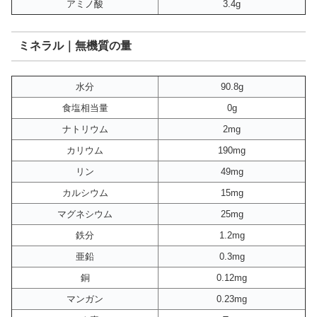
アミノ酸
3.4g
ミネラル｜無機質の量
水分
90.8g
食塩相当量
0g
ナトリウム
2mg
カリウム
190mg
リン
49mg
カルシウム
15mg
マグネシウム
25mg
鉄分
1.2mg
亜鉛
0.3mg
銅
0.12mg
マンガン
0.23mg