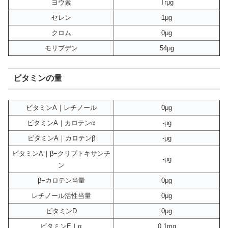
ヨウ素
Trμg
セレン
1μg
クロム
0μg
モリブデン
54μg
ビタミンの量
ビタミンA｜レチノール
0μg
ビタミンA｜カロテンα
-μg
ビタミンA｜カロテンβ
-μg
ビタミンA｜β−クリプトキサンチ
-μg
ン
β−カロテン当量
0μg
レチノール活性当量
0μg
ビタミンD
0μg
ビタミンE｜α
0.1mg