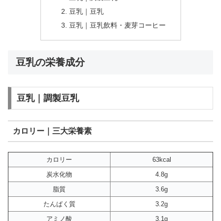
豆乳｜豆乳
豆乳｜豆乳飲料・麦芽コーヒー
豆乳の栄養成分
豆乳｜調製豆乳
カロリー｜三大栄養素
カロリー
63kcal
炭水化物
4.8g
脂質
3.6g
たんぱく質
3.2g
アミノ酸
3.1g