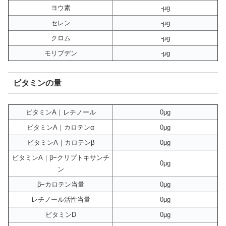
ヨウ素
-μg
セレン
-μg
クロム
-μg
モリブデン
-μg
ビタミンの量
ビタミンA｜レチノール
0μg
ビタミンA｜カロテンα
0μg
ビタミンA｜カロテンβ
0μg
ビタミンA｜β−クリプトキサンチ
0μg
ン
β−カロテン当量
0μg
レチノール活性当量
0μg
ビタミンD
0μg