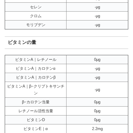
セレン
-μg
クロム
-μg
モリブデン
-μg
ビタミンの量
ビタミンA｜レチノール
0μg
ビタミンA｜カロテンα
-μg
ビタミンA｜カロテンβ
-μg
ビタミンA｜β−クリプトキサンチ
-μg
ン
β−カロテン当量
0μg
レチノール活性当量
0μg
ビタミンD
0μg
ビタミンE｜α
2.2mg