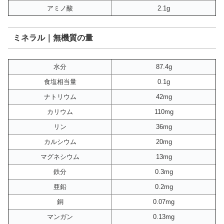
アミノ酸
2.1g
ミネラル｜無機質の量
水分
87.4g
食塩相当量
0.1g
ナトリウム
42mg
カリウム
110mg
リン
36mg
カルシウム
20mg
マグネシウム
13mg
鉄分
0.3mg
亜鉛
0.2mg
銅
0.07mg
マンガン
0.13mg