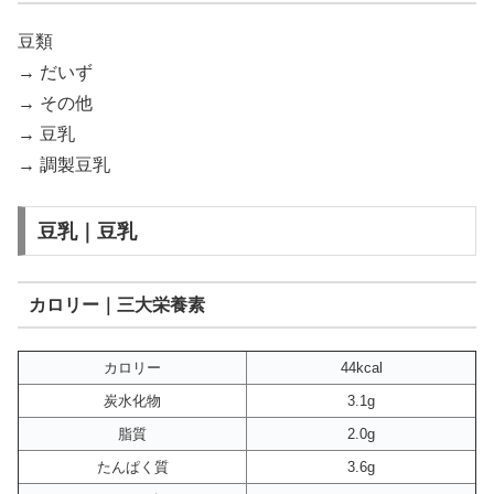
豆類
→ だいず
→ その他
→ 豆乳
→ 調製豆乳
豆乳｜豆乳
カロリー｜三大栄養素
カロリー
44kcal
炭水化物
3.1g
脂質
2.0g
たんぱく質
3.6g