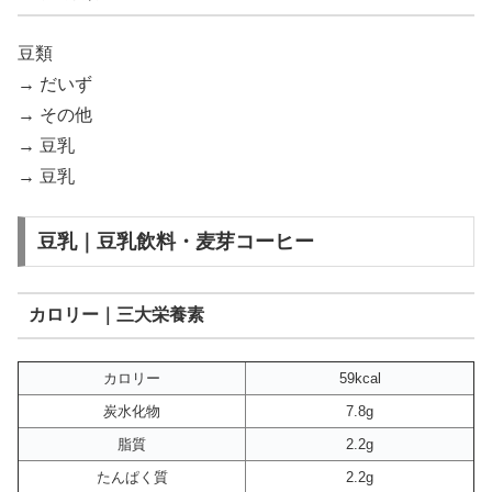
豆類
→ だいず
→ その他
→ 豆乳
→ 豆乳
豆乳｜豆乳飲料・麦芽コーヒー
カロリー｜三大栄養素
カロリー
59kcal
炭水化物
7.8g
脂質
2.2g
たんぱく質
2.2g