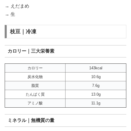
→ えだまめ
→ 生
枝豆｜冷凍
カロリー｜三大栄養素
カロリー
143kcal
炭水化物
10.6g
脂質
7.6g
たんぱく質
13.0g
アミノ酸
11.1g
ミネラル｜無機質の量