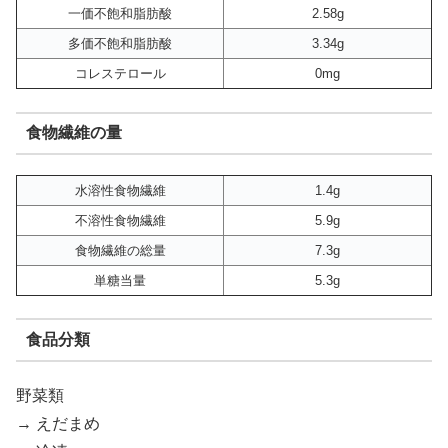
一価不飽和脂肪酸
2.58g
多価不飽和脂肪酸
3.34g
コレステロール
0mg
食物繊維の量
水溶性食物繊維
1.4g
不溶性食物繊維
5.9g
食物繊維の総量
7.3g
単糖当量
5.3g
食品分類
野菜類
→ えだまめ