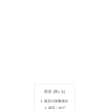
目次
枝豆の栄養成分
枝豆｜ゆで