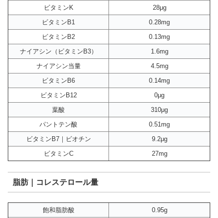
ビタミンK
28μg
ビタミンB1
0.28mg
ビタミンB2
0.13mg
ナイアシン（ビタミンB3）
1.6mg
ナイアシン当量
4.5mg
ビタミンB6
0.14mg
ビタミンB12
0μg
葉酸
310μg
パントテン酸
0.51mg
ビタミンB7｜ビオチン
9.2μg
ビタミンC
27mg
脂肪｜コレステロール量
飽和脂肪酸
0.95g