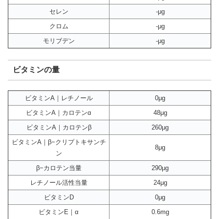
セレン
-μg
クロム
-μg
モリブデン
-μg
ビタミンの量
ビタミンA｜レチノール
0μg
ビタミンA｜カロテンα
48μg
ビタミンA｜カロテンβ
260μg
ビタミンA｜β−クリプトキサンチ
8μg
ン
β−カロテン当量
290μg
レチノール活性当量
24μg
ビタミンD
0μg
ビタミンE｜α
0.6mg