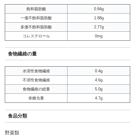
飽和脂肪酸
0.84g
一価不飽和脂肪酸
1.88g
多価不飽和脂肪酸
2.77g
コレステロール
0mg
食物繊維の量
水溶性食物繊維
0.4g
不溶性食物繊維
4.6g
食物繊維の総量
5.0g
単糖当量
4.7g
食品分類
野菜類