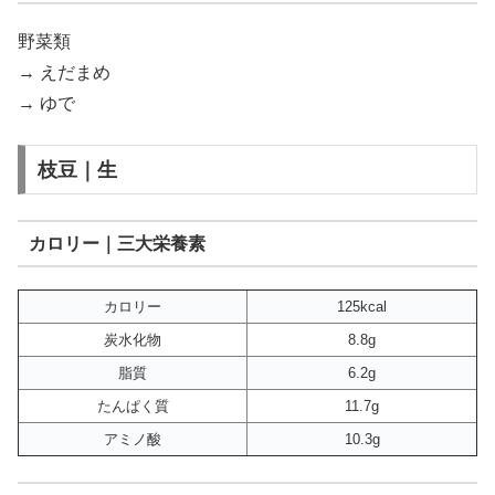
野菜類
→ えだまめ
→ ゆで
枝豆｜生
カロリー｜三大栄養素
カロリー
125kcal
炭水化物
8.8g
脂質
6.2g
たんぱく質
11.7g
アミノ酸
10.3g