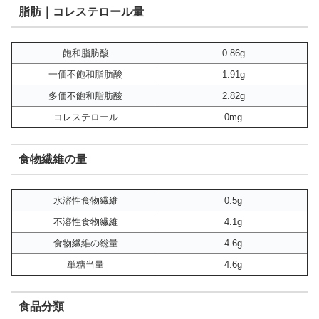
脂肪｜コレステロール量
飽和脂肪酸
0.86g
一価不飽和脂肪酸
1.91g
多価不飽和脂肪酸
2.82g
コレステロール
0mg
食物繊維の量
水溶性食物繊維
0.5g
不溶性食物繊維
4.1g
食物繊維の総量
4.6g
単糖当量
4.6g
食品分類