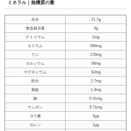
ミネラル｜無機質の量
水分
71.7g
食塩相当量
0g
ナトリウム
1mg
カリウム
590mg
リン
170mg
カルシウム
58mg
マグネシウム
62mg
鉄分
2.7mg
亜鉛
1.4mg
銅
0.41mg
マンガン
0.71mg
ヨウ素
0μg
セレン
1μg