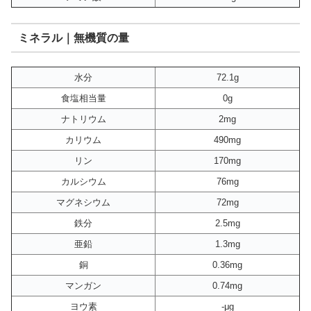
ミネラル｜無機質の量
水分
72.1g
食塩相当量
0g
ナトリウム
2mg
カリウム
490mg
リン
170mg
カルシウム
76mg
マグネシウム
72mg
鉄分
2.5mg
亜鉛
1.3mg
銅
0.36mg
マンガン
0.74mg
ヨウ素
-μg