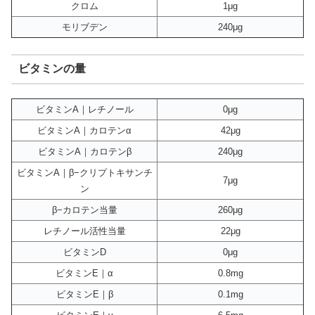
クロム
1μg
モリブデン
240μg
ビタミンの量
ビタミンA｜レチノール
0μg
ビタミンA｜カロテンα
42μg
ビタミンA｜カロテンβ
240μg
ビタミンA｜β−クリプトキサンチ
7μg
ン
β−カロテン当量
260μg
レチノール活性当量
22μg
ビタミンD
0μg
ビタミンE｜α
0.8mg
ビタミンE｜β
0.1mg