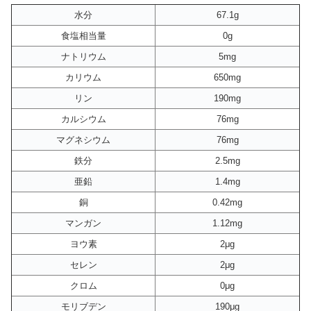
水分
67.1g
食塩相当量
0g
ナトリウム
5mg
カリウム
650mg
リン
190mg
カルシウム
76mg
マグネシウム
76mg
鉄分
2.5mg
亜鉛
1.4mg
銅
0.42mg
マンガン
1.12mg
ヨウ素
2μg
セレン
2μg
クロム
0μg
モリブデン
190μg