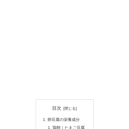
目次
卵豆腐の栄養成分
鶏卵｜たまご豆腐