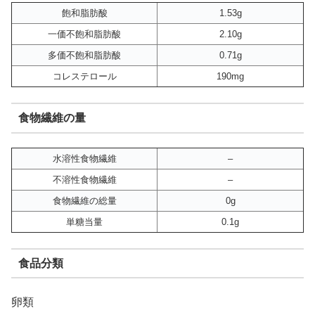
飽和脂肪酸
1.53g
一価不飽和脂肪酸
2.10g
多価不飽和脂肪酸
0.71g
コレステロール
190mg
食物繊維の量
水溶性食物繊維
–
不溶性食物繊維
–
食物繊維の総量
0g
単糖当量
0.1g
食品分類
卵類