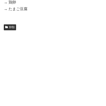
→ 鶏卵
→ たまご豆腐
卵類