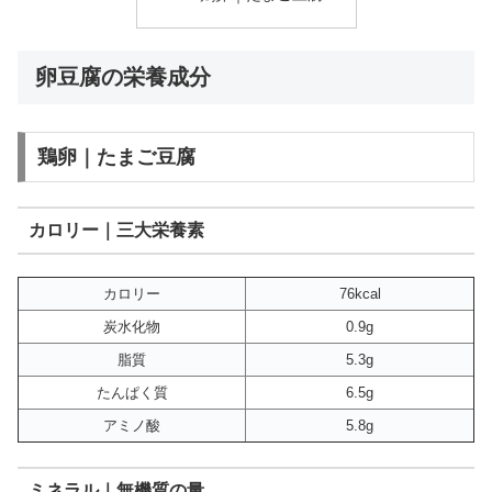
卵豆腐の栄養成分
鶏卵｜たまご豆腐
カロリー｜三大栄養素
カロリー
76kcal
炭水化物
0.9g
脂質
5.3g
たんぱく質
6.5g
アミノ酸
5.8g
ミネラル｜無機質の量