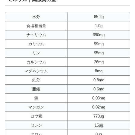
水分
85.2g
食塩相当量
1.0g
ナトリウム
390mg
カリウム
99mg
リン
95mg
カルシウム
26mg
マグネシウム
8mg
鉄分
0.8mg
亜鉛
0.6mg
銅
0.03mg
マンガン
0.02mg
ヨウ素
770μg
セレン
15μg
クロム
0μg