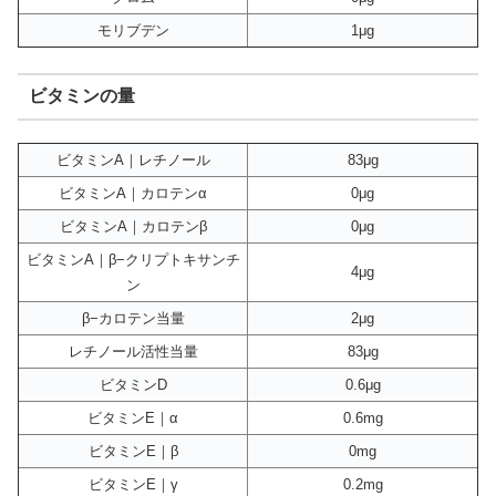
モリブデン
1μg
ビタミンの量
ビタミンA｜レチノール
83μg
ビタミンA｜カロテンα
0μg
ビタミンA｜カロテンβ
0μg
ビタミンA｜β−クリプトキサンチ
4μg
ン
β−カロテン当量
2μg
レチノール活性当量
83μg
ビタミンD
0.6μg
ビタミンE｜α
0.6mg
ビタミンE｜β
0mg
ビタミンE｜γ
0.2mg