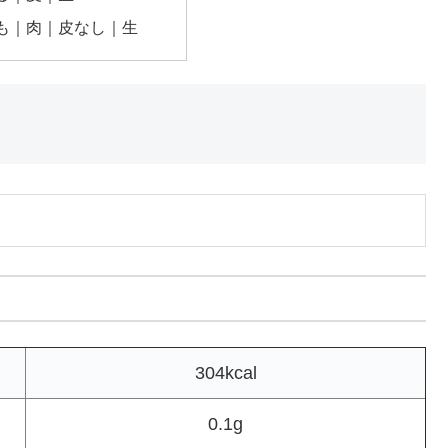
も｜肉｜皮なし｜生
304kcal
0.1g