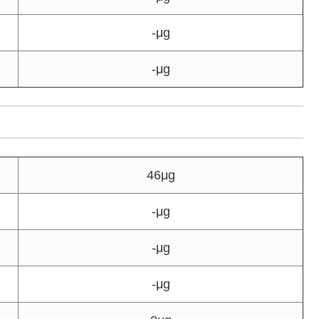
-μg
-μg
46μg
-μg
-μg
-μg