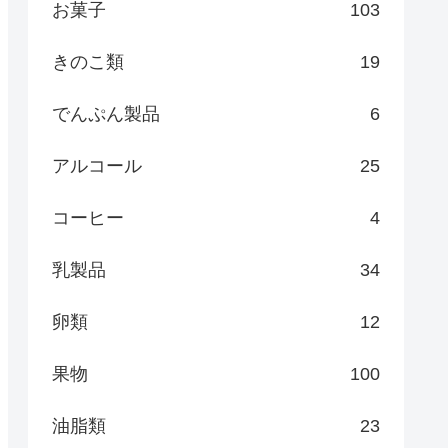
お菓子
103
きのこ類
19
でんぷん製品
6
アルコール
25
コーヒー
4
乳製品
34
卵類
12
果物
100
油脂類
23