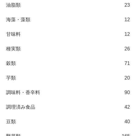
油脂類
23
海藻・藻類
12
甘味料
12
種実類
26
穀類
71
芋類
20
調味料・香辛料
90
調理済み食品
42
豆類
40