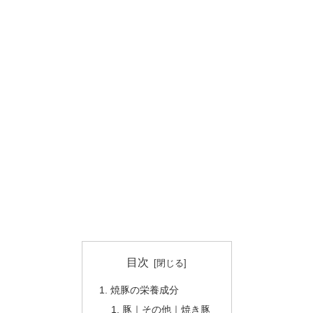
目次
焼豚の栄養成分
豚｜その他｜焼き豚