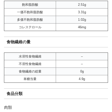
飽和脂肪酸
2.51g
一価不飽和脂肪酸
3.31g
多価不飽和脂肪酸
1.02g
コレステロール
46mg
食物繊維の量
水溶性食物繊維
–
不溶性食物繊維
–
食物繊維の総量
0g
単糖当量
4.9g
食品分類
肉類