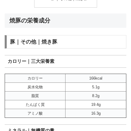
焼豚の栄養成分
豚｜その他｜焼き豚
カロリー｜三大栄養素
カロリー
166kcal
炭水化物
5.1g
脂質
8.2g
たんぱく質
19.4g
アミノ酸
16.3g
ミネラル｜無機質の量