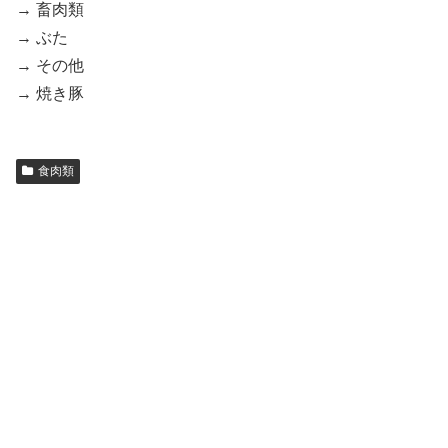
→ 畜肉類
→ ぶた
→ その他
→ 焼き豚
食肉類