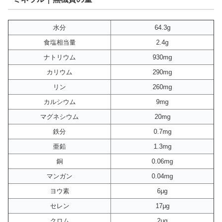
水分
64.3g
食塩相当量
2.4g
ナトリウム
930mg
カリウム
290mg
リン
260mg
カルシウム
9mg
マグネシウム
20mg
鉄分
0.7mg
亜鉛
1.3mg
銅
0.06mg
マンガン
0.04mg
ヨウ素
6μg
セレン
17μg
クロム
2μg