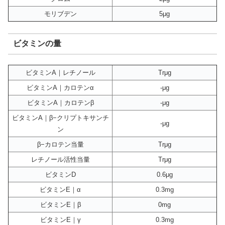
モリブデン
5μg
ビタミンの量
ビタミンA｜レチノール
Trμg
ビタミンA｜カロテンα
-μg
ビタミンA｜カロテンβ
-μg
ビタミンA｜β−クリプトキサンチ
-μg
ン
β−カロテン当量
Trμg
レチノール活性当量
Trμg
ビタミンD
0.6μg
ビタミンE｜α
0.3mg
ビタミンE｜β
0mg
ビタミンE｜γ
0.3mg