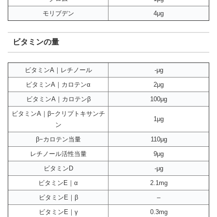
モリブデン
4μg
ビタミンの量
ビタミンA｜レチノール
-μg
ビタミンA｜カロテンα
2μg
ビタミンA｜カロテンβ
100μg
ビタミンA｜β−クリプトキサンチ
1μg
ン
β−カロテン当量
110μg
レチノール活性当量
9μg
ビタミンD
-μg
ビタミンE｜α
2.1mg
ビタミンE｜β
–
ビタミンE｜γ
0.3mg