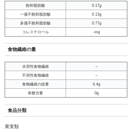
飽和脂肪酸
0.17g
一価不飽和脂肪酸
0.13g
多価不飽和脂肪酸
0.77g
コレステロール
-mg
食物繊維の量
水溶性食物繊維
–
不溶性食物繊維
–
食物繊維の総量
6.4g
単糖当量
0g
食品分類
果実類