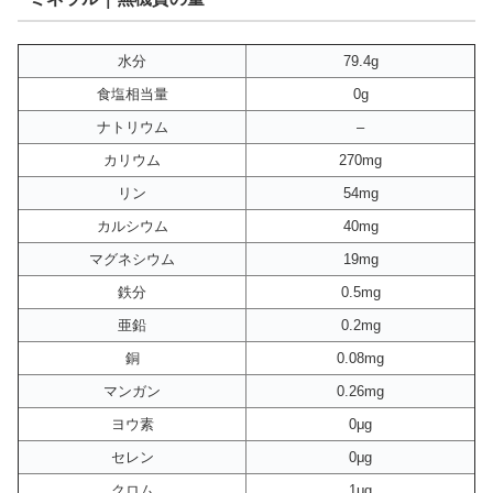
水分
79.4g
食塩相当量
0g
ナトリウム
–
カリウム
270mg
リン
54mg
カルシウム
40mg
マグネシウム
19mg
鉄分
0.5mg
亜鉛
0.2mg
銅
0.08mg
マンガン
0.26mg
ヨウ素
0μg
セレン
0μg
クロム
1μg