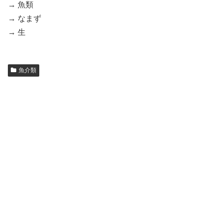
→ 魚類
→ なまず
→ 生
魚介類