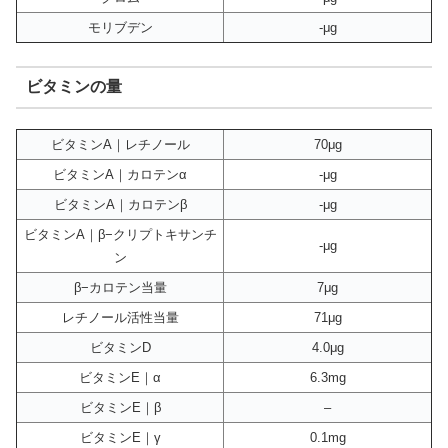
モリブデン
-μg
ビタミンの量
ビタミンA｜レチノール
70μg
ビタミンA｜カロテンα
-μg
ビタミンA｜カロテンβ
-μg
ビタミンA｜β−クリプトキサンチ
-μg
ン
β−カロテン当量
7μg
レチノール活性当量
71μg
ビタミンD
4.0μg
ビタミンE｜α
6.3mg
ビタミンE｜β
–
ビタミンE｜γ
0.1mg