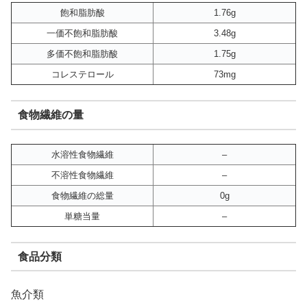
飽和脂肪酸
1.76g
一価不飽和脂肪酸
3.48g
多価不飽和脂肪酸
1.75g
コレステロール
73mg
食物繊維の量
水溶性食物繊維
–
不溶性食物繊維
–
食物繊維の総量
0g
単糖当量
–
食品分類
魚介類