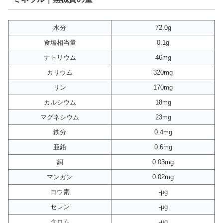
水分
72.0g
食塩相当量
0.1g
ナトリウム
46mg
カリウム
320mg
リン
170mg
カルシウム
18mg
マグネシウム
23mg
鉄分
0.4mg
亜鉛
0.6mg
銅
0.03mg
マンガン
0.02mg
ヨウ素
-μg
セレン
-μg
クロム
-μg