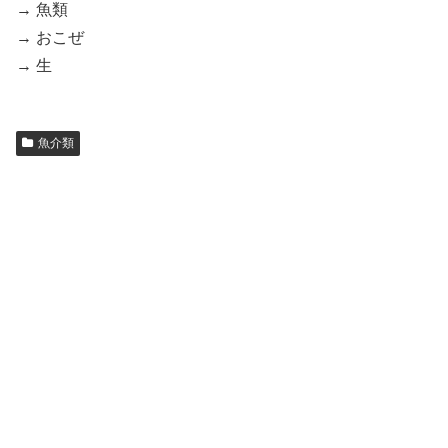
→ 魚類
→ おこぜ
→ 生
魚介類