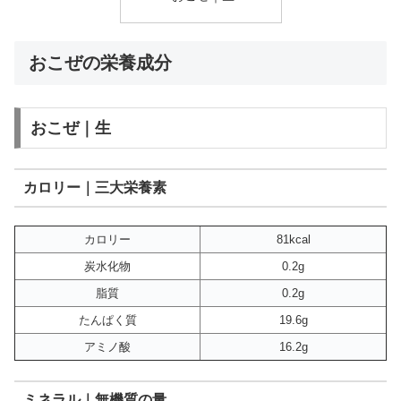
おこぜの栄養成分
おこぜ｜生
カロリー｜三大栄養素
カロリー
81kcal
炭水化物
0.2g
脂質
0.2g
たんぱく質
19.6g
アミノ酸
16.2g
ミネラル｜無機質の量