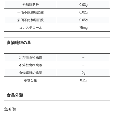
飽和脂肪酸
0.03g
一価不飽和脂肪酸
0.02g
多価不飽和脂肪酸
0.05g
コレステロール
75mg
食物繊維の量
水溶性食物繊維
–
不溶性食物繊維
–
食物繊維の総量
0g
単糖当量
0.2g
食品分類
魚介類