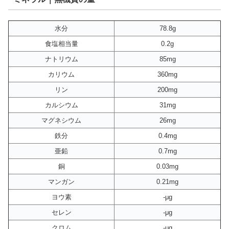
水分
78.8g
食塩相当量
0.2g
ナトリウム
85mg
カリウム
360mg
リン
200mg
カルシウム
31mg
マグネシウム
26mg
鉄分
0.4mg
亜鉛
0.7mg
銅
0.03mg
マンガン
0.21mg
ヨウ素
-μg
セレン
-μg
クロム
-μg