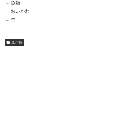
→ 魚類
→ おいかわ
→ 生
魚介類