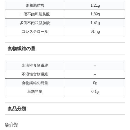
飽和脂肪酸
1.21g
一価不飽和脂肪酸
1.89g
多価不飽和脂肪酸
1.41g
コレステロール
91mg
食物繊維の量
水溶性食物繊維
–
不溶性食物繊維
–
食物繊維の総量
0g
単糖当量
0.1g
食品分類
魚介類