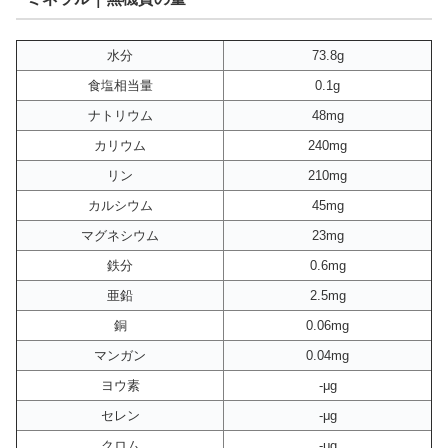
水分
73.8g
食塩相当量
0.1g
ナトリウム
48mg
カリウム
240mg
リン
210mg
カルシウム
45mg
マグネシウム
23mg
鉄分
0.6mg
亜鉛
2.5mg
銅
0.06mg
マンガン
0.04mg
ヨウ素
-μg
セレン
-μg
クロム
-μg