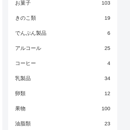
お菓子
103
きのこ類
19
でんぷん製品
6
アルコール
25
コーヒー
4
乳製品
34
卵類
12
果物
100
油脂類
23