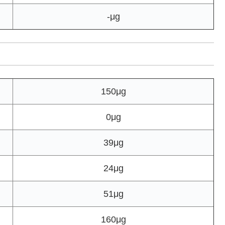
-μg
150μg
0μg
39μg
24μg
51μg
160μg