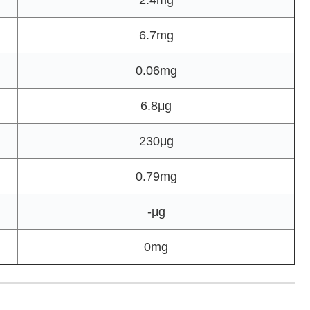
6.7mg
0.06mg
6.8μg
230μg
0.79mg
-μg
0mg