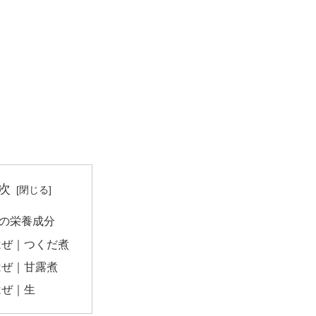
次
の栄養成分
はぜ｜つくだ煮
はぜ｜甘露煮
はぜ｜生