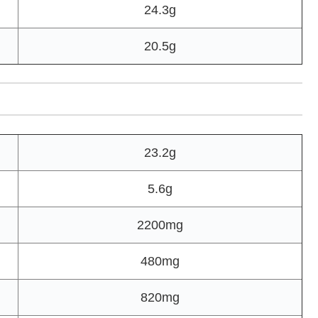
24.3g
20.5g
23.2g
5.6g
2200mg
480mg
820mg