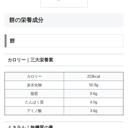
餅の栄養成分
餅
カロリー｜三大栄養素
カロリー
223kcal
炭水化物
50.8g
脂質
0.6g
たんぱく質
4.0g
アミノ酸
3.6g
ミネラル｜無機質の量