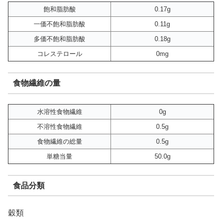
飽和脂肪酸
0.17g
一価不飽和脂肪酸
0.11g
多価不飽和脂肪酸
0.18g
コレステロール
0mg
食物繊維の量
水溶性食物繊維
0g
不溶性食物繊維
0.5g
食物繊維の総量
0.5g
単糖当量
50.0g
食品分類
穀類