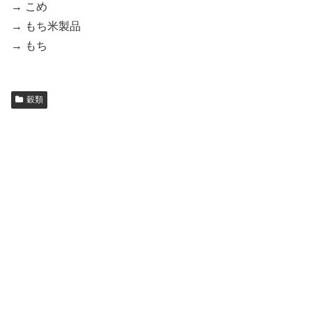
→ こめ
→ もち米製品
→ もち
穀類