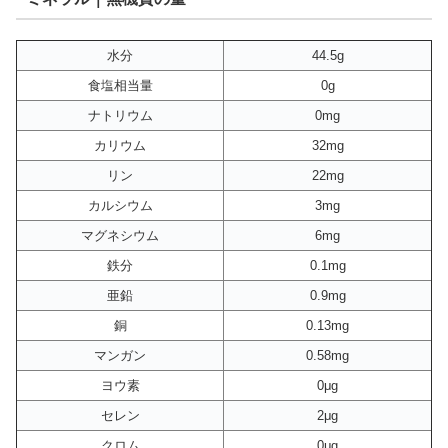
水分
44.5g
食塩相当量
0g
ナトリウム
0mg
カリウム
32mg
リン
22mg
カルシウム
3mg
マグネシウム
6mg
鉄分
0.1mg
亜鉛
0.9mg
銅
0.13mg
マンガン
0.58mg
ヨウ素
0μg
セレン
2μg
クロム
0μg