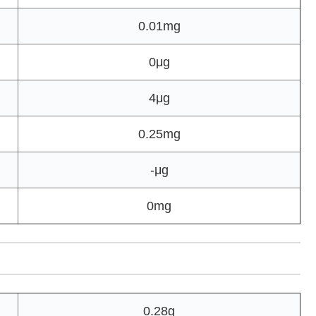
0.01mg
0μg
4μg
0.25mg
-μg
0mg
0.28g