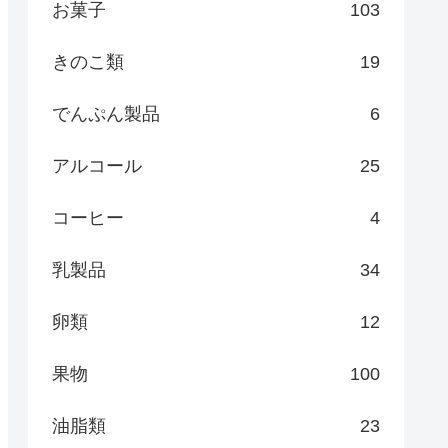
お菓子
103
きのこ類
19
でんぷん製品
6
アルコール
25
コーヒー
4
乳製品
34
卵類
12
果物
100
油脂類
23