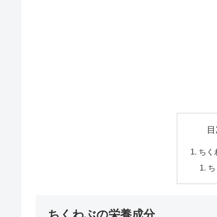
目
ちく
ち
ちくわぶの栄養成分