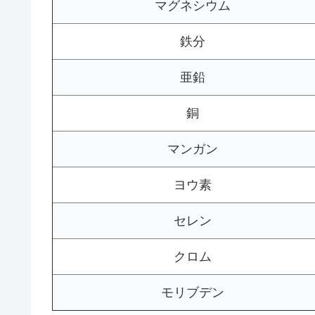
マグネシウム
鉄分
亜鉛
銅
マンガン
ヨウ素
セレン
クロム
モリブデン