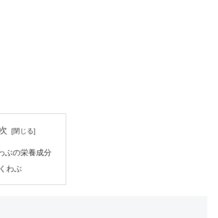
次
わぶの栄養成分
くわぶ