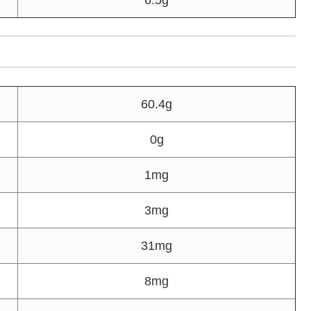
6.5g
60.4g
0g
1mg
3mg
31mg
8mg