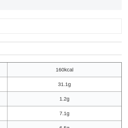
160kcal
31.1g
1.2g
7.1g