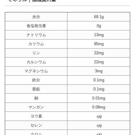
水分
69.1g
食塩相当量
0g
ナトリウム
13mg
カリウム
95mg
リン
22mg
カルシウム
22mg
マグネシウム
3mg
鉄分
0.1mg
亜鉛
0.1mg
銅
0.01mg
マンガン
0.09mg
ヨウ素
-μg
セレン
-μg
クロム
-μg