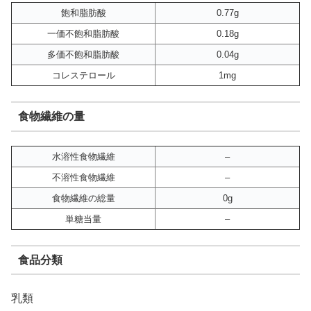
飽和脂肪酸
0.77g
一価不飽和脂肪酸
0.18g
多価不飽和脂肪酸
0.04g
コレステロール
1mg
食物繊維の量
水溶性食物繊維
–
不溶性食物繊維
–
食物繊維の総量
0g
単糖当量
–
食品分類
乳類