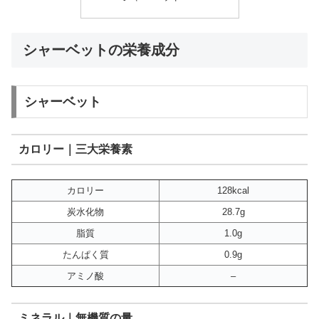
シャーベットの栄養成分
シャーベット
カロリー｜三大栄養素
カロリー
128kcal
炭水化物
28.7g
脂質
1.0g
たんぱく質
0.9g
アミノ酸
–
ミネラル｜無機質の量