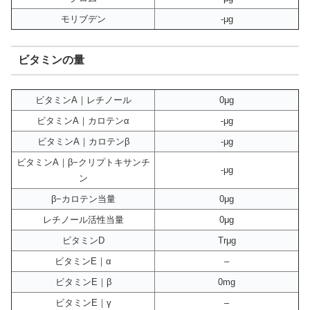
モリブデン
-μg
ビタミンの量
ビタミンA｜レチノール
0μg
ビタミンA｜カロテンα
-μg
ビタミンA｜カロテンβ
-μg
ビタミンA｜β−クリプトキサンチ
-μg
ン
β−カロテン当量
0μg
レチノール活性当量
0μg
ビタミンD
Trμg
ビタミンE｜α
–
ビタミンE｜β
0mg
ビタミンE｜γ
–