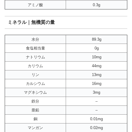
アミノ酸
0.3g
ミネラル｜無機質の量
水分
89.3g
食塩相当量
0g
ナトリウム
10mg
カリウム
44mg
リン
13mg
カルシウム
16mg
マグネシウム
3mg
鉄分
–
亜鉛
–
銅
0.01mg
マンガン
0.02mg