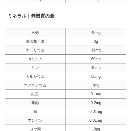
ミネラル｜無機質の量
水分
45.5g
食塩相当量
0g
ナトリウム
19mg
カリウム
60mg
リン
40mg
カルシウム
55mg
マグネシウム
7mg
鉄分
0.1mg
亜鉛
0.2mg
銅
0.01mg
マンガン
0.01mg
ヨウ素
10μg