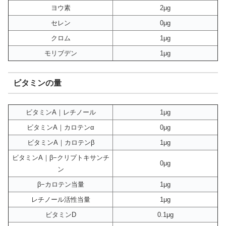
ヨウ素
2μg
セレン
0μg
クロム
1μg
モリブデン
1μg
ビタミンの量
ビタミンA｜レチノール
1μg
ビタミンA｜カロテンα
0μg
ビタミンA｜カロテンβ
1μg
ビタミンA｜β−クリプトキサンチ
0μg
ン
β−カロテン当量
1μg
レチノール活性当量
1μg
ビタミンD
0.1μg