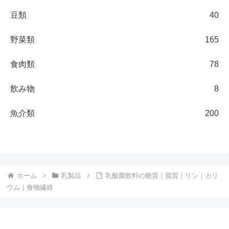
豆類
40
野菜類
165
食肉類
78
飲み物
8
魚介類
200
ホーム
乳製品
乳酸菌飲料の糖質｜脂質｜リン｜カリ
ウム｜食物繊維