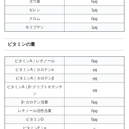
ヨウ素
6μg
セレン
1μg
クロム
0μg
モリブデン
1μg
ビタミンの量
ビタミンA｜レチノール
0μg
ビタミンA｜カロテンα
-μg
ビタミンA｜カロテンβ
-μg
ビタミンA｜β−クリプトキサンチ
-μg
ン
β−カロテン当量
0μg
レチノール活性当量
0μg
ビタミンD
0μg
ビタミンE｜α
–