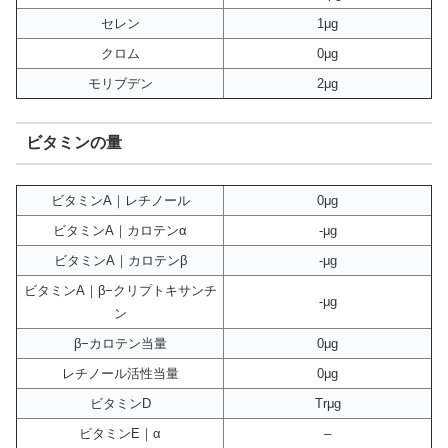
セレン
1μg
クロム
0μg
モリブデン
2μg
ビタミンの量
ビタミンA｜レチノール
0μg
ビタミンA｜カロテンα
-μg
ビタミンA｜カロテンβ
-μg
ビタミンA｜β−クリプトキサンチ
-μg
ン
β−カロテン当量
0μg
レチノール活性当量
0μg
ビタミンD
Trμg
ビタミンE｜α
–