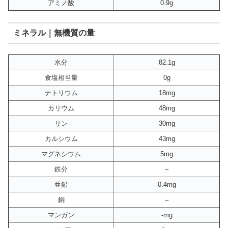
アミノ酸
0.9g
ミネラル｜無機質の量
水分
82.1g
食塩相当量
0g
ナトリウム
18mg
カリウム
48mg
リン
30mg
カルシウム
43mg
マグネシウム
5mg
鉄分
–
亜鉛
0.4mg
銅
–
マンガン
-mg