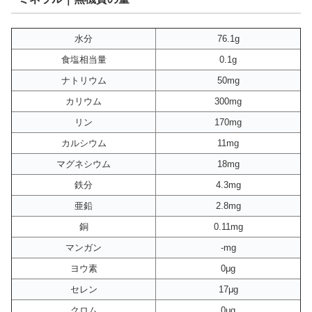
水分
76.1g
食塩相当量
0.1g
ナトリウム
50mg
カリウム
300mg
リン
170mg
カルシウム
11mg
マグネシウム
18mg
鉄分
4.3mg
亜鉛
2.8mg
銅
0.11mg
マンガン
-mg
ヨウ素
0μg
セレン
17μg
クロム
0μg