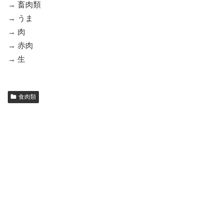
→ 畜肉類
→ うま
→ 肉
→ 赤肉
→ 生
食肉類