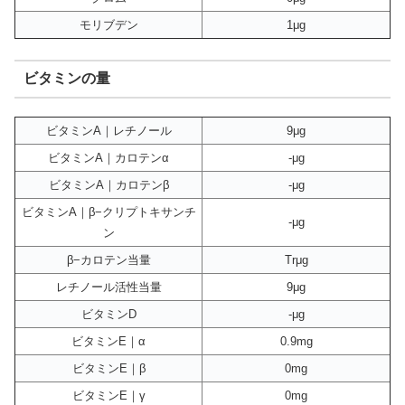
モリブデン
1μg
ビタミンの量
ビタミンA｜レチノール
9μg
ビタミンA｜カロテンα
-μg
ビタミンA｜カロテンβ
-μg
ビタミンA｜β−クリプトキサンチ
-μg
ン
β−カロテン当量
Trμg
レチノール活性当量
9μg
ビタミンD
-μg
ビタミンE｜α
0.9mg
ビタミンE｜β
0mg
ビタミンE｜γ
0mg