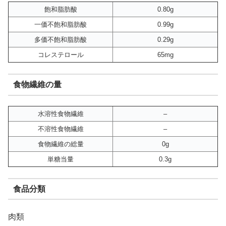
飽和脂肪酸
0.80g
一価不飽和脂肪酸
0.99g
多価不飽和脂肪酸
0.29g
コレステロール
65mg
食物繊維の量
水溶性食物繊維
–
不溶性食物繊維
–
食物繊維の総量
0g
単糖当量
0.3g
食品分類
肉類