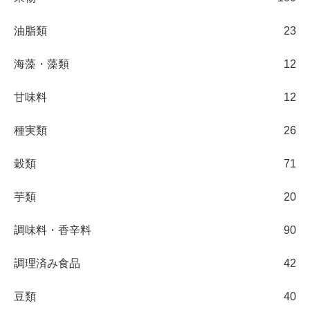
油脂類
23
海藻・藻類
12
甘味料
12
種実類
26
穀類
71
芋類
20
調味料・香辛料
90
調理済み食品
42
豆類
40