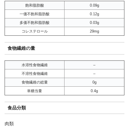
飽和脂肪酸
0.09g
一価不飽和脂肪酸
0.12g
多価不飽和脂肪酸
0.03g
コレステロール
29mg
食物繊維の量
水溶性食物繊維
–
不溶性食物繊維
–
食物繊維の総量
0g
単糖当量
0.4g
食品分類
肉類