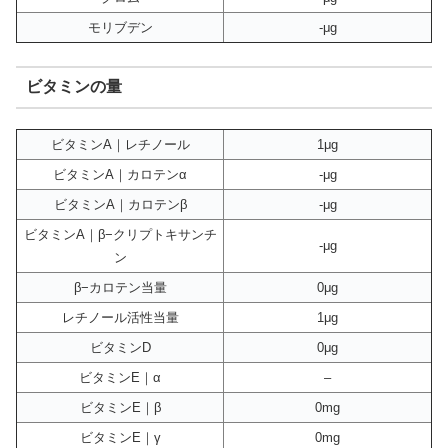
モリブデン
-μg
ビタミンの量
ビタミンA｜レチノール
1μg
ビタミンA｜カロテンα
-μg
ビタミンA｜カロテンβ
-μg
ビタミンA｜β−クリプトキサンチ
-μg
ン
β−カロテン当量
0μg
レチノール活性当量
1μg
ビタミンD
0μg
ビタミンE｜α
–
ビタミンE｜β
0mg
ビタミンE｜γ
0mg