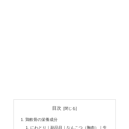
目次
鶏軟骨の栄養成分
にわとり｜副品目｜なんこつ（胸肉）｜生