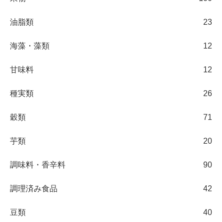
油脂類
23
海藻・藻類
12
甘味料
12
種実類
26
穀類
71
芋類
20
調味料・香辛料
90
調理済み食品
42
豆類
40