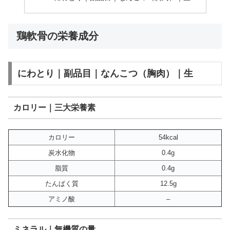
鶏軟骨の栄養成分
にわとり｜副品目｜なんこつ（胸肉）｜生
カロリー｜三大栄養素
カロリー
54kcal
炭水化物
0.4g
脂質
0.4g
たんぱく質
12.5g
アミノ酸
–
ミネラル｜無機質の量