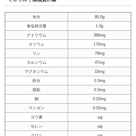
水分
85.0g
食塩相当量
1.0g
ナトリウム
390mg
カリウム
170mg
リン
78mg
カルシウム
47mg
マグネシウム
15mg
鉄分
0.3mg
亜鉛
0.3mg
銅
0.03mg
マンガン
0.02mg
ヨウ素
-μg
セレン
-μg
クロム
-μg