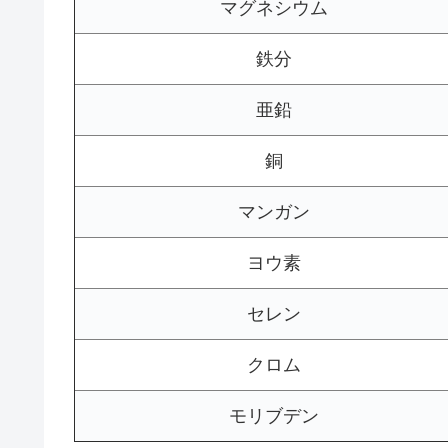
マグネシウム
鉄分
亜鉛
銅
マンガン
ヨウ素
セレン
クロム
モリブデン