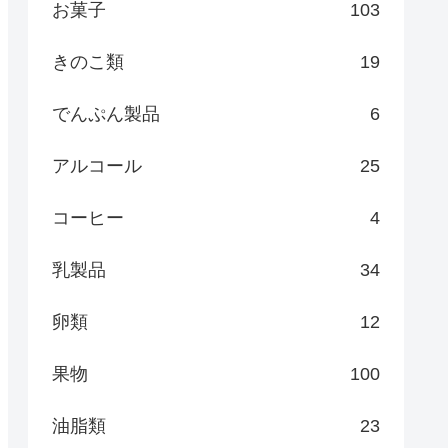
お菓子
103
きのこ類
19
でんぷん製品
6
アルコール
25
コーヒー
4
乳製品
34
卵類
12
果物
100
油脂類
23