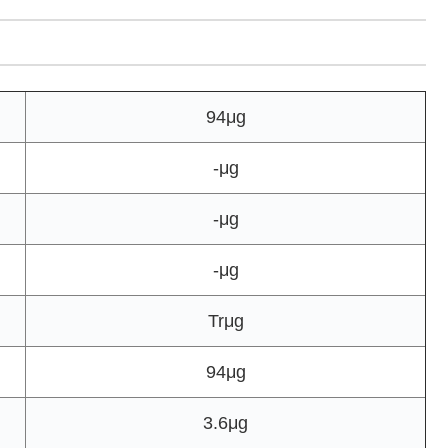
94μg
-μg
-μg
-μg
Trμg
94μg
3.6μg