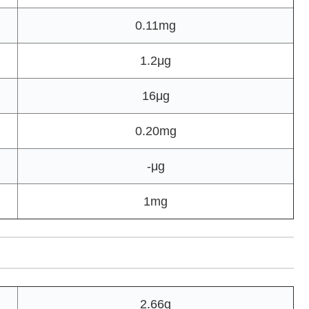
0.11mg
1.2μg
16μg
0.20mg
-μg
1mg
2.66g