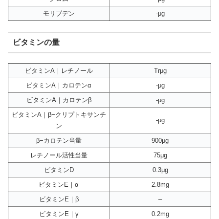
モリブデン
-μg
ビタミンの量
ビタミンA｜レチノール
Trμg
ビタミンA｜カロテンα
-μg
ビタミンA｜カロテンβ
-μg
ビタミンA｜β−クリプトキサンチ
-μg
ン
β−カロテン当量
900μg
レチノール活性当量
75μg
ビタミンD
0.3μg
ビタミンE｜α
2.8mg
ビタミンE｜β
–
ビタミンE｜γ
0.2mg