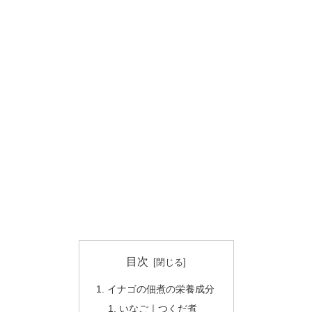
目次
イナゴの佃煮の栄養成分
いなご｜つくだ煮