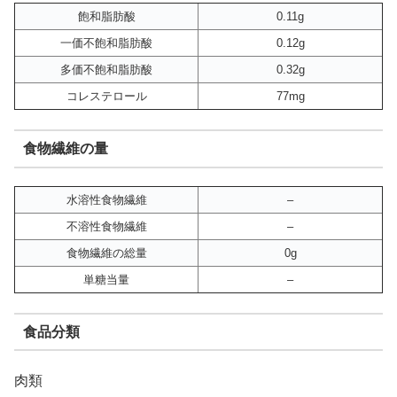
飽和脂肪酸
0.11g
一価不飽和脂肪酸
0.12g
多価不飽和脂肪酸
0.32g
コレステロール
77mg
食物繊維の量
水溶性食物繊維
–
不溶性食物繊維
–
食物繊維の総量
0g
単糖当量
–
食品分類
肉類