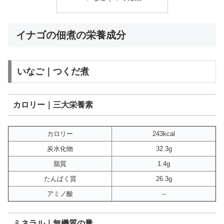
イナゴの佃煮の栄養成分
いなご｜つくだ煮
カロリー｜三大栄養素
カロリー
243kcal
炭水化物
32.3g
脂質
1.4g
たんぱく質
26.3g
アミノ酸
–
ミネラル｜無機質の量