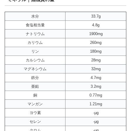
水分
33.7g
食塩相当量
4.8g
ナトリウム
1900mg
カリウム
260mg
リン
180mg
カルシウム
28mg
マグネシウム
32mg
鉄分
4.7mg
亜鉛
3.2mg
銅
0.77mg
マンガン
1.21mg
ヨウ素
-μg
セレン
-μg
クロム
-μg