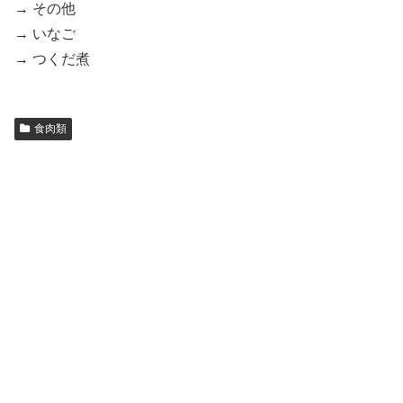
→ その他
→ いなご
→ つくだ煮
食肉類