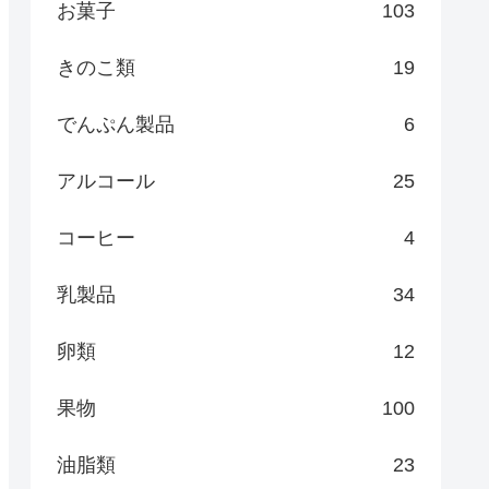
お菓子
103
きのこ類
19
でんぷん製品
6
アルコール
25
コーヒー
4
乳製品
34
卵類
12
果物
100
油脂類
23