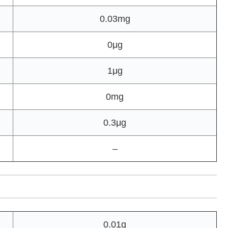
0.03mg
0μg
1μg
0mg
0.3μg
–
0.01g