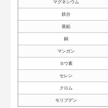
マグネシウム
鉄分
亜鉛
銅
マンガン
ヨウ素
セレン
クロム
モリブデン