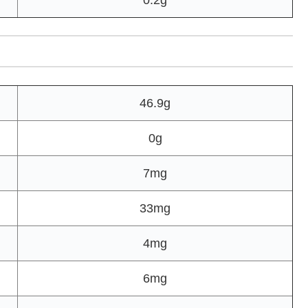
0.2g
46.9g
0g
7mg
33mg
4mg
6mg