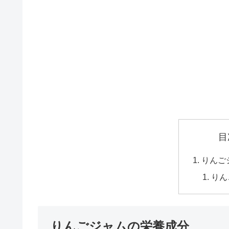
目
りんご
りん
りんごジャムの栄養成分