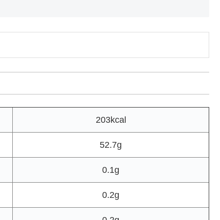
203kcal
52.7g
0.1g
0.2g