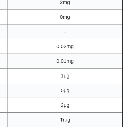
2mg
0mg
–
0.02mg
0.01mg
1μg
0μg
2μg
Trμg