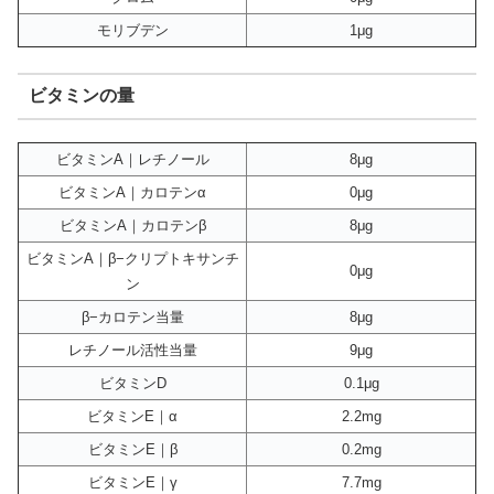
モリブデン
1μg
ビタミンの量
ビタミンA｜レチノール
8μg
ビタミンA｜カロテンα
0μg
ビタミンA｜カロテンβ
8μg
ビタミンA｜β−クリプトキサンチ
0μg
ン
β−カロテン当量
8μg
レチノール活性当量
9μg
ビタミンD
0.1μg
ビタミンE｜α
2.2mg
ビタミンE｜β
0.2mg
ビタミンE｜γ
7.7mg