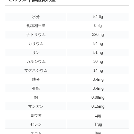
水分
54.6g
食塩相当量
0.8g
ナトリウム
320mg
カリウム
94mg
リン
51mg
カルシウム
30mg
マグネシウム
14mg
鉄分
0.4mg
亜鉛
0.4mg
銅
0.08mg
マンガン
0.15mg
ヨウ素
1μg
セレン
Trμg
クロム
0μg