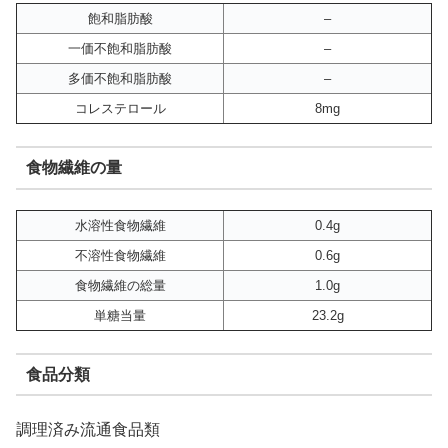
飽和脂肪酸
–
一価不飽和脂肪酸
–
多価不飽和脂肪酸
–
コレステロール
8mg
食物繊維の量
水溶性食物繊維
0.4g
不溶性食物繊維
0.6g
食物繊維の総量
1.0g
単糖当量
23.2g
食品分類
調理済み流通食品類