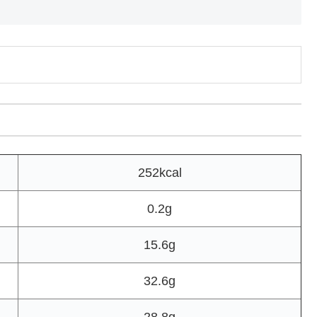
252kcal
0.2g
15.6g
32.6g