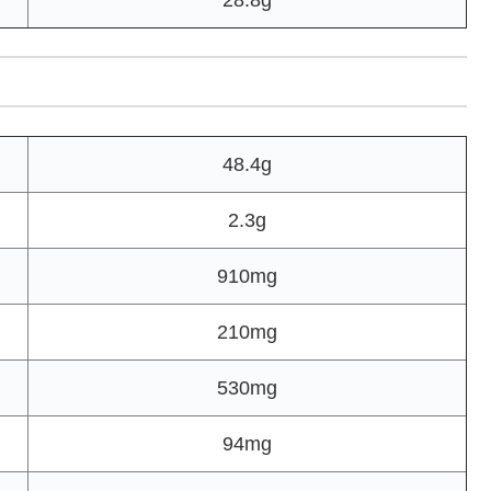
28.8g
48.4g
2.3g
910mg
210mg
530mg
94mg