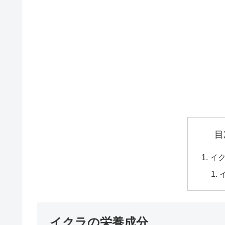
目
イ
イクラの栄養成分