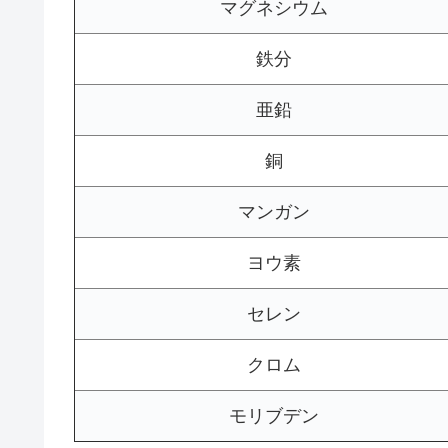
マグネシウム
鉄分
亜鉛
銅
マンガン
ヨウ素
セレン
クロム
モリブデン