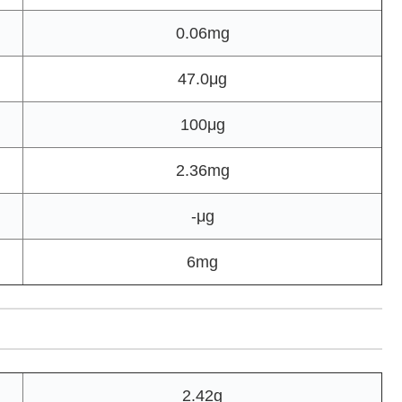
0.06mg
47.0μg
100μg
2.36mg
-μg
6mg
2.42g