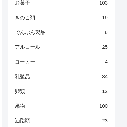
お菓子
103
きのこ類
19
でんぷん製品
6
アルコール
25
コーヒー
4
乳製品
34
卵類
12
果物
100
油脂類
23