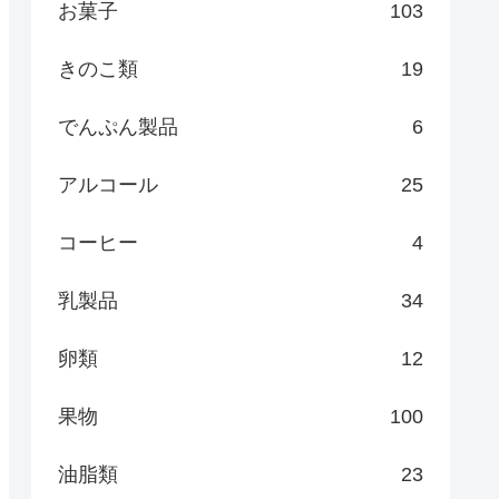
お菓子
103
きのこ類
19
でんぷん製品
6
アルコール
25
コーヒー
4
乳製品
34
卵類
12
果物
100
油脂類
23