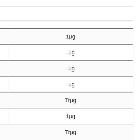
1μg
-μg
-μg
-μg
Trμg
1μg
Trμg