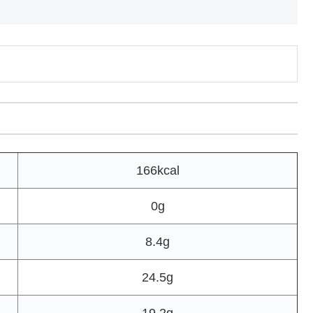
166kcal
0g
8.4g
24.5g