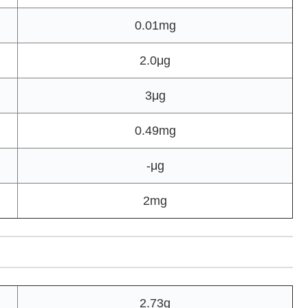
0.01mg
2.0μg
3μg
0.49mg
-μg
2mg
2.73g