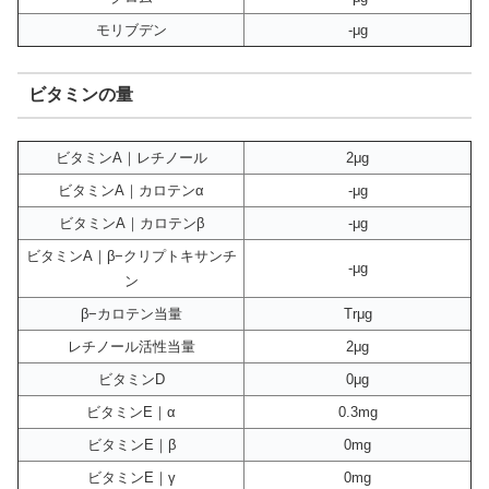
モリブデン
-μg
ビタミンの量
ビタミンA｜レチノール
2μg
ビタミンA｜カロテンα
-μg
ビタミンA｜カロテンβ
-μg
ビタミンA｜β−クリプトキサンチ
-μg
ン
β−カロテン当量
Trμg
レチノール活性当量
2μg
ビタミンD
0μg
ビタミンE｜α
0.3mg
ビタミンE｜β
0mg
ビタミンE｜γ
0mg