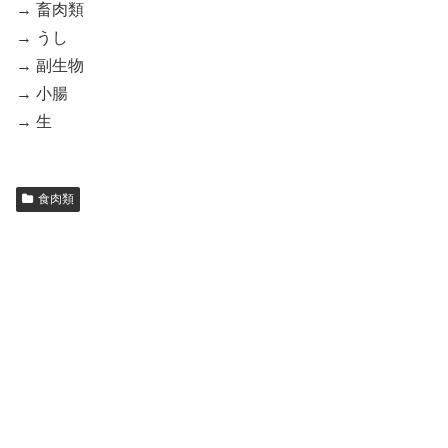
→ 畜肉類
→ うし
→ 副生物
→ 小腸
→ 生
食肉類