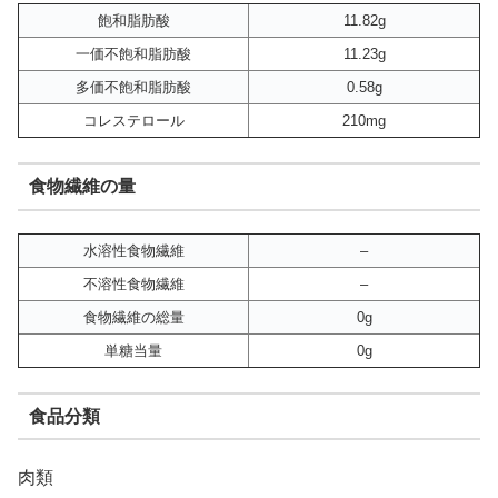
飽和脂肪酸
11.82g
一価不飽和脂肪酸
11.23g
多価不飽和脂肪酸
0.58g
コレステロール
210mg
食物繊維の量
水溶性食物繊維
–
不溶性食物繊維
–
食物繊維の総量
0g
単糖当量
0g
食品分類
肉類