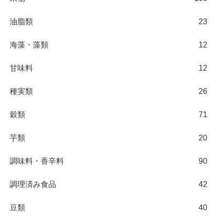
油脂類
23
海藻・藻類
12
甘味料
12
種実類
26
穀類
71
芋類
20
調味料・香辛料
90
調理済み食品
42
豆類
40