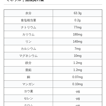
水分
63.3g
食塩相当量
0.2g
ナトリウム
77mg
カリウム
180mg
リン
140mg
カルシウム
7mg
マグネシウム
10mg
鉄分
1.2mg
亜鉛
1.2mg
銅
0.07mg
マンガン
0.10mg
ヨウ素
-μg
セレン
-μg
クロム
-μg