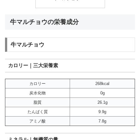
牛マルチョウの栄養成分
牛マルチョウ
カロリー｜三大栄養素
カロリー
268kcal
炭水化物
0g
脂質
26.1g
たんぱく質
9.9g
アミノ酸
7.8g
ミネラル｜無機質の量