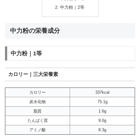
中力粉｜2等
中力粉の栄養成分
中力粉｜1等
カロリー｜三大栄養素
カロリー
337kcal
炭水化物
75.1g
脂質
1.6g
たんぱく質
9.0g
アミノ酸
8.3g