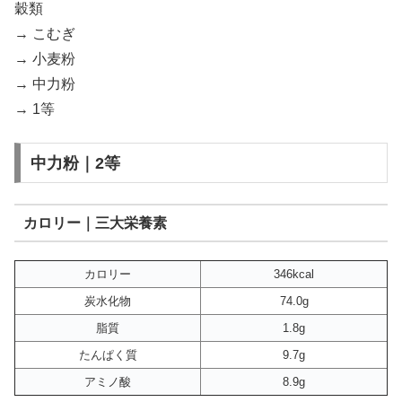
穀類
→ こむぎ
→ 小麦粉
→ 中力粉
→ 1等
中力粉｜2等
カロリー｜三大栄養素
カロリー
346kcal
炭水化物
74.0g
脂質
1.8g
たんぱく質
9.7g
アミノ酸
8.9g