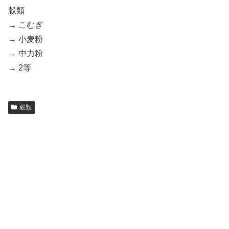
穀類
→ こむぎ
→ 小麦粉
→ 中力粉
→ 2等
穀類