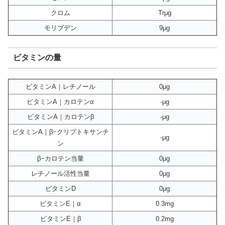
クロム
Trμg
モリブデン
9μg
ビタミンの量
ビタミンA｜レチノール
0μg
ビタミンA｜カロテンα
-μg
ビタミンA｜カロテンβ
-μg
ビタミンA｜β−クリプトキサンチ
-μg
ン
β−カロテン当量
0μg
レチノール活性当量
0μg
ビタミンD
0μg
ビタミンE｜α
0.3mg
ビタミンE｜β
0.2mg