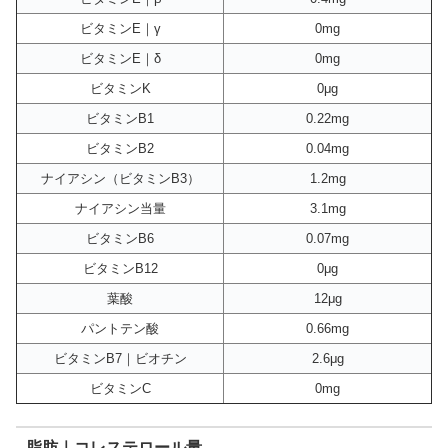
ビタミンE｜γ
0mg
ビタミンE｜δ
0mg
ビタミンK
0μg
ビタミンB1
0.22mg
ビタミンB2
0.04mg
ナイアシン（ビタミンB3）
1.2mg
ナイアシン当量
3.1mg
ビタミンB6
0.07mg
ビタミンB12
0μg
葉酸
12μg
パントテン酸
0.66mg
ビタミンB7｜ビオチン
2.6μg
ビタミンC
0mg
脂肪｜コレステロール量