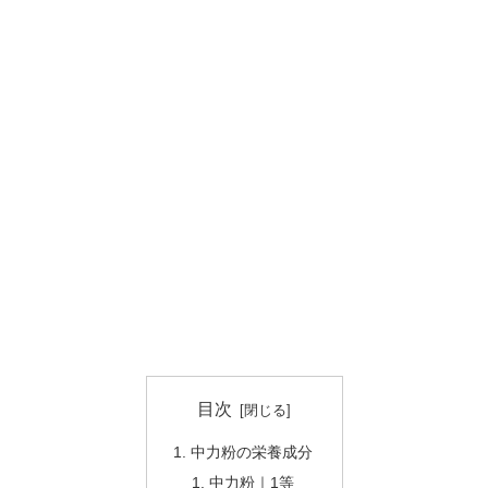
目次
中力粉の栄養成分
中力粉｜1等