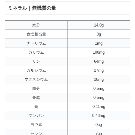
ミネラル｜無機質の量
水分
14.0g
食塩相当量
0g
ナトリウム
1mg
カリウム
100mg
リン
64mg
カルシウム
17mg
マグネシウム
18mg
鉄分
0.5mg
亜鉛
0.5mg
銅
0.11mg
マンガン
0.43mg
ヨウ素
0μg
セレン
7μg