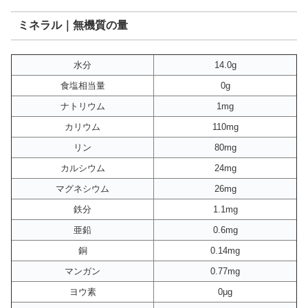
ミネラル｜無機質の量
水分
14.0g
食塩相当量
0g
ナトリウム
1mg
カリウム
110mg
リン
80mg
カルシウム
24mg
マグネシウム
26mg
鉄分
1.1mg
亜鉛
0.6mg
銅
0.14mg
マンガン
0.77mg
ヨウ素
0μg