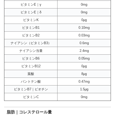
ビタミンE｜γ
0mg
ビタミンE｜δ
0mg
ビタミンK
0μg
ビタミンB1
0.10mg
ビタミンB2
0.03mg
ナイアシン（ビタミンB3）
0.6mg
ナイアシン当量
2.4mg
ビタミンB6
0.05mg
ビタミンB12
0μg
葉酸
8μg
パントテン酸
0.47mg
ビタミンB7｜ビオチン
1.5μg
ビタミンC
0mg
脂肪｜コレステロール量