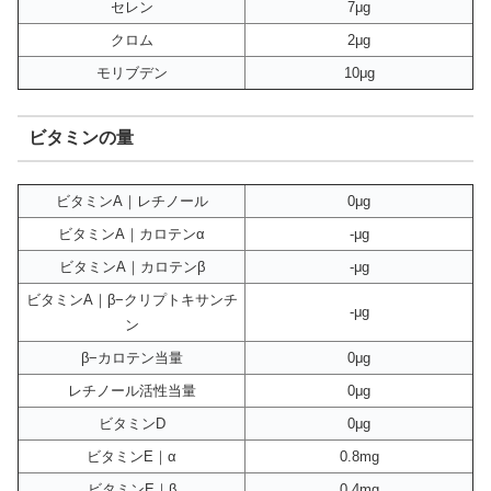
セレン
7μg
クロム
2μg
モリブデン
10μg
ビタミンの量
ビタミンA｜レチノール
0μg
ビタミンA｜カロテンα
-μg
ビタミンA｜カロテンβ
-μg
ビタミンA｜β−クリプトキサンチ
-μg
ン
β−カロテン当量
0μg
レチノール活性当量
0μg
ビタミンD
0μg
ビタミンE｜α
0.8mg
ビタミンE｜β
0.4mg