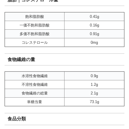
飽和脂肪酸
0.41g
一価不飽和脂肪酸
0.16g
多価不飽和脂肪酸
0.91g
コレステロール
0mg
食物繊維の量
水溶性食物繊維
0.9g
不溶性食物繊維
1.2g
食物繊維の総量
2.1g
単糖当量
73.1g
食品分類