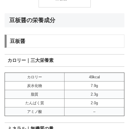
豆板醤の栄養成分
豆板醤
カロリー｜三大栄養素
カロリー
49kcal
炭水化物
7.9g
脂質
2.3g
たんぱく質
2.0g
アミノ酸
–
ミネラル｜無機質の量