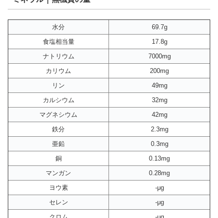
水分
69.7g
食塩相当量
17.8g
ナトリウム
7000mg
カリウム
200mg
リン
49mg
カルシウム
32mg
マグネシウム
42mg
鉄分
2.3mg
亜鉛
0.3mg
銅
0.13mg
マンガン
0.28mg
ヨウ素
-μg
セレン
-μg
クロム
-μg