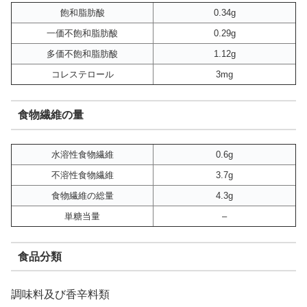
飽和脂肪酸
0.34g
一価不飽和脂肪酸
0.29g
多価不飽和脂肪酸
1.12g
コレステロール
3mg
食物繊維の量
水溶性食物繊維
0.6g
不溶性食物繊維
3.7g
食物繊維の総量
4.3g
単糖当量
–
食品分類
調味料及び香辛料類