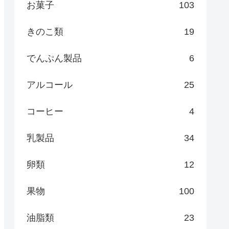
お菓子
103
きのこ類
19
でんぷん製品
6
アルコール
25
コーヒー
4
乳製品
34
卵類
12
果物
100
油脂類
23