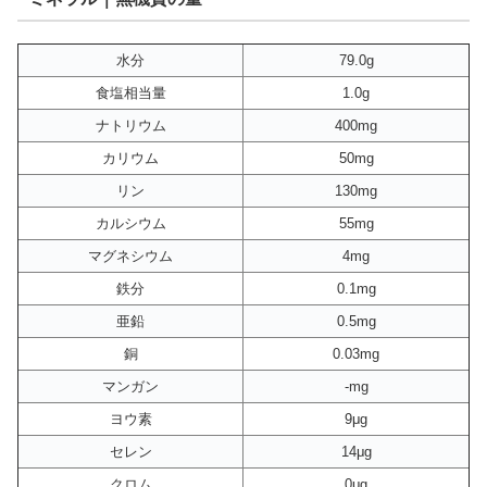
水分
79.0g
食塩相当量
1.0g
ナトリウム
400mg
カリウム
50mg
リン
130mg
カルシウム
55mg
マグネシウム
4mg
鉄分
0.1mg
亜鉛
0.5mg
銅
0.03mg
マンガン
-mg
ヨウ素
9μg
セレン
14μg
クロム
0μg