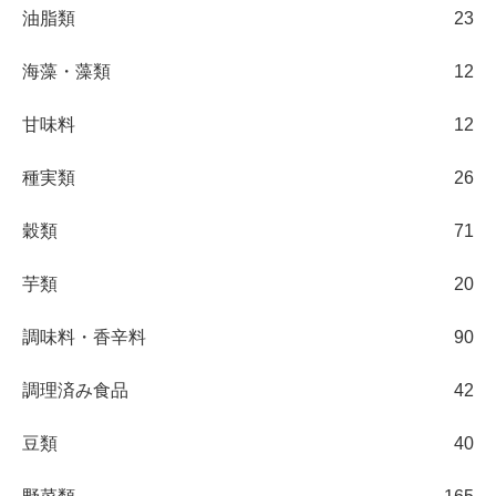
油脂類
23
海藻・藻類
12
甘味料
12
種実類
26
穀類
71
芋類
20
調味料・香辛料
90
調理済み食品
42
豆類
40