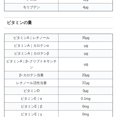
モリブデン
4μg
ビタミンの量
ビタミンA｜レチノール
35μg
ビタミンA｜カロテンα
-μg
ビタミンA｜カロテンβ
-μg
ビタミンA｜β−クリプトキサンチ
-μg
ン
β−カロテン当量
20μg
レチノール活性当量
37μg
ビタミンD
0μg
ビタミンE｜α
0.1mg
ビタミンE｜β
0mg
ビタミンE｜γ
0mg