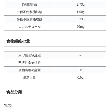
飽和脂肪酸
2.73g
一価不飽和脂肪酸
1.00g
多価不飽和脂肪酸
0.13g
コレステロール
20mg
食物繊維の量
水溶性食物繊維
–
不溶性食物繊維
–
食物繊維の総量
0g
単糖当量
0.5g
食品分類
乳類