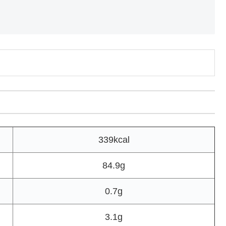
339kcal
84.9g
0.7g
3.1g