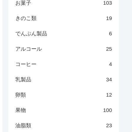
お菓子
103
きのこ類
19
でんぷん製品
6
アルコール
25
コーヒー
4
乳製品
34
卵類
12
果物
100
油脂類
23