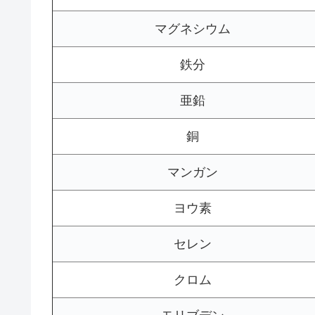
マグネシウム
鉄分
亜鉛
銅
マンガン
ヨウ素
セレン
クロム