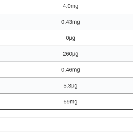
4.0mg
0.43mg
0μg
260μg
0.46mg
5.3μg
69mg