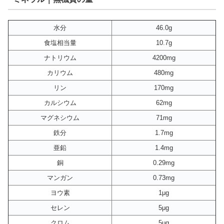
水分
46.0g
食塩相当量
10.7g
ナトリウム
4200mg
カリウム
480mg
リン
170mg
カルシウム
62mg
マグネシウム
71mg
鉄分
1.7mg
亜鉛
1.4mg
銅
0.29mg
マンガン
0.73mg
ヨウ素
1μg
セレン
5μg
クロム
5μg