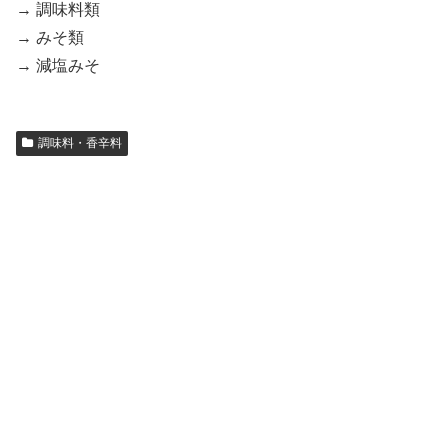
→ 調味料類
→ みそ類
→ 減塩みそ
調味料・香辛料