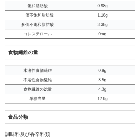
飽和脂肪酸
0.98g
一価不飽和脂肪酸
1.18g
多価不飽和脂肪酸
3.38g
コレステロール
0mg
食物繊維の量
水溶性食物繊維
0.9g
不溶性食物繊維
3.5g
食物繊維の総量
4.3g
単糖当量
12.9g
食品分類
調味料及び香辛料類