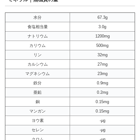
水分
67.3g
食塩相当量
3.0g
ナトリウム
1200mg
カリウム
500mg
リン
32mg
カルシウム
27mg
マグネシウム
23mg
鉄分
0.9mg
亜鉛
0.2mg
銅
0.15mg
マンガン
0.15mg
ヨウ素
-μg
セレン
-μg
クロム
-μg