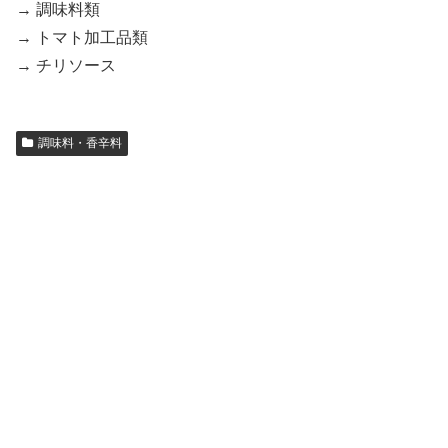
→ 調味料類
→ トマト加工品類
→ チリソース
調味料・香辛料