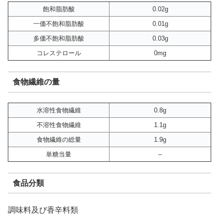
飽和脂肪酸
0.02g
一価不飽和脂肪酸
0.01g
多価不飽和脂肪酸
0.03g
コレステロール
0mg
食物繊維の量
水溶性食物繊維
0.8g
不溶性食物繊維
1.1g
食物繊維の総量
1.9g
単糖当量
–
食品分類
調味料及び香辛料類