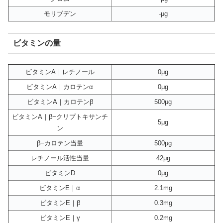
モリブデン
-μg
ビタミンの量
ビタミンA｜レチノール
0μg
ビタミンA｜カロテンα
0μg
ビタミンA｜カロテンβ
500μg
ビタミンA｜β−クリプトキサンチ
5μg
ン
β−カロテン当量
500μg
レチノール活性当量
42μg
ビタミンD
0μg
ビタミンE｜α
2.1mg
ビタミンE｜β
0.3mg
ビタミンE｜γ
0.2mg