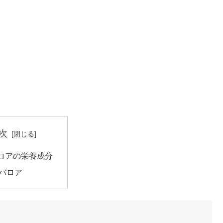
次
ロアの栄養成分
バロア