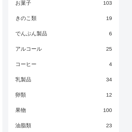
お菓子
103
きのこ類
19
でんぷん製品
6
アルコール
25
コーヒー
4
乳製品
34
卵類
12
果物
100
油脂類
23