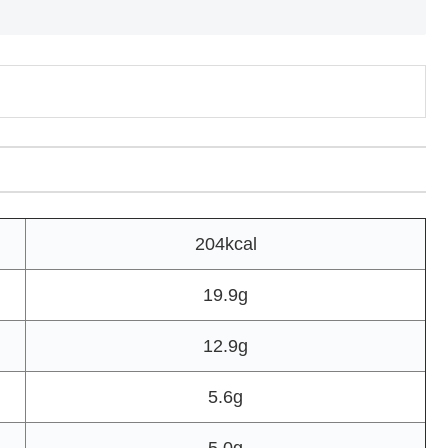
204kcal
19.9g
12.9g
5.6g