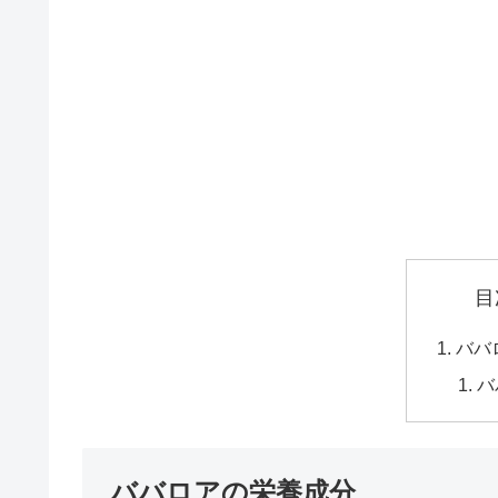
目
ババ
バ
ババロアの栄養成分