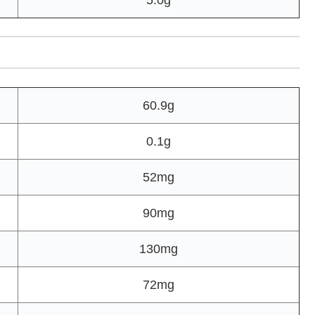
5.0g
60.9g
0.1g
52mg
90mg
130mg
72mg