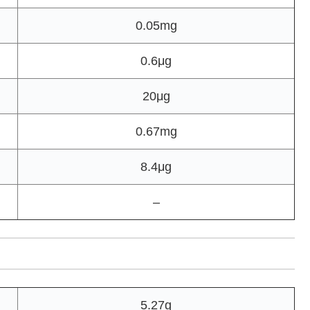
0.05mg
0.6μg
20μg
0.67mg
8.4μg
–
5.27g