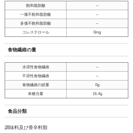
飽和脂肪酸
–
一価不飽和脂肪酸
–
多価不飽和脂肪酸
–
コレステロール
0mg
食物繊維の量
水溶性食物繊維
–
不溶性食物繊維
–
食物繊維の総量
0g
単糖当量
16.4g
食品分類
調味料及び香辛料類