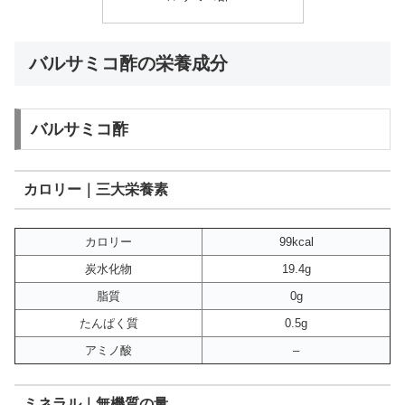
バルサミコ酢の栄養成分
バルサミコ酢
カロリー｜三大栄養素
カロリー
99kcal
炭水化物
19.4g
脂質
0g
たんぱく質
0.5g
アミノ酸
–
ミネラル｜無機質の量