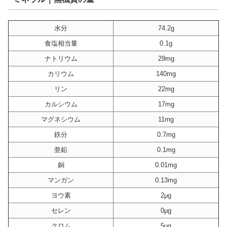
水分
74.2g
食塩相当量
0.1g
ナトリウム
29mg
カリウム
140mg
リン
22mg
カルシウム
17mg
マグネシウム
11mg
鉄分
0.7mg
亜鉛
0.1mg
銅
0.01mg
マンガン
0.13mg
ヨウ素
2μg
セレン
0μg
クロム
5μg