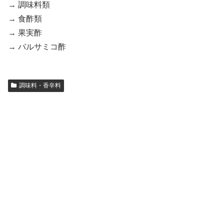
→ 調味料類
→ 食酢類
→ 果実酢
→ バルサミコ酢
調味料・香辛料