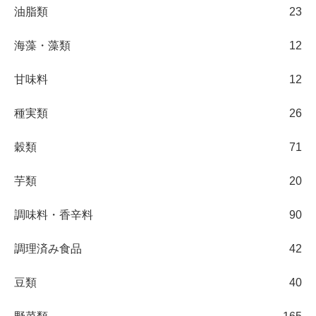
油脂類
23
海藻・藻類
12
甘味料
12
種実類
26
穀類
71
芋類
20
調味料・香辛料
90
調理済み食品
42
豆類
40