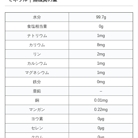
水分
99.7g
食塩相当量
0g
ナトリウム
1mg
カリウム
8mg
リン
2mg
カルシウム
1mg
マグネシウム
1mg
鉄分
0mg
亜鉛
–
銅
0.01mg
マンガン
0.22mg
ヨウ素
0μg
セレン
0μg
クロム
0μg