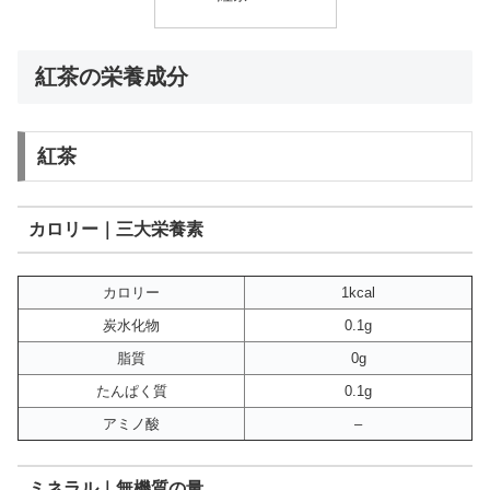
紅茶の栄養成分
紅茶
カロリー｜三大栄養素
カロリー
1kcal
炭水化物
0.1g
脂質
0g
たんぱく質
0.1g
アミノ酸
–
ミネラル｜無機質の量