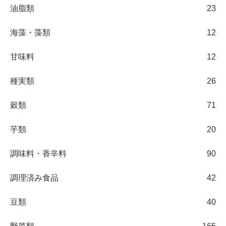
油脂類
23
海藻・藻類
12
甘味料
12
種実類
26
穀類
71
芋類
20
調味料・香辛料
90
調理済み食品
42
豆類
40