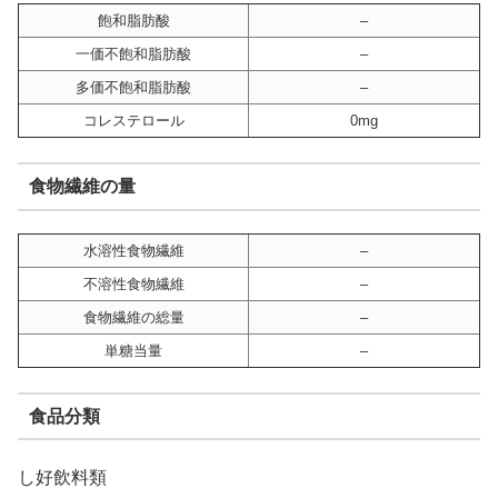
飽和脂肪酸
–
一価不飽和脂肪酸
–
多価不飽和脂肪酸
–
コレステロール
0mg
食物繊維の量
水溶性食物繊維
–
不溶性食物繊維
–
食物繊維の総量
–
単糖当量
–
食品分類
し好飲料類