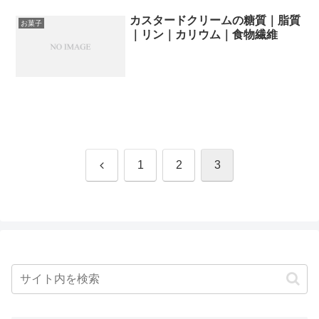
カスタードクリームの糖質｜脂質
お菓子
｜リン｜カリウム｜食物繊維
前
1
2
3
へ