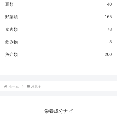
豆類
40
野菜類
165
食肉類
78
飲み物
8
魚介類
200
ホーム
お菓子
栄養成分ナビ